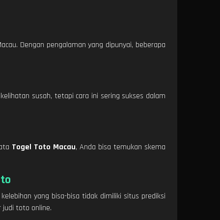
Macau. Dengan pengalaman yang dipunyai, beberapa
lihatan susah, tetapi cara ini sering sukses dalam
data
Togel Toto Macau
, Anda bisa temukan skema
oto
ebihan yang bisa-bisa tidak dimiliki situs prediksi
judi toto online.