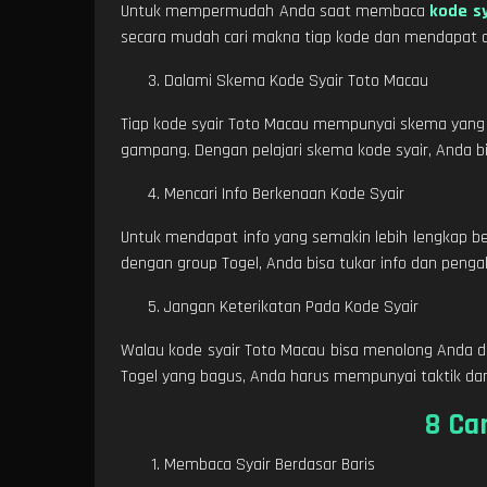
Untuk mempermudah Anda saat membaca
kode sy
secara mudah cari makna tiap kode dan mendapat a
Dalami Skema Kode Syair Toto Macau
Tiap kode syair Toto Macau mempunyai skema yang b
gampang. Dengan pelajari skema kode syair, Anda 
Mencari Info Berkenaan Kode Syair
Untuk mendapat info yang semakin lebih lengkap be
dengan group Togel, Anda bisa tukar info dan peng
Jangan Keterikatan Pada Kode Syair
Walau kode syair Toto Macau bisa menolong Anda d
Togel yang bagus, Anda harus mempunyai taktik da
8 Ca
Membaca Syair Berdasar Baris