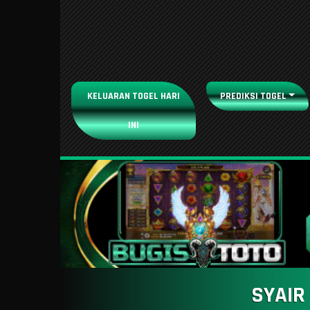
KELUARAN TOGEL HARI
PREDIKSI TOGEL
INI
SYAIR