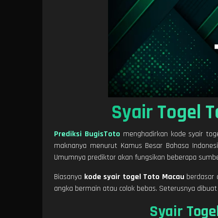
Syair Togel 
Prediksi BugisToto
menghadirkan kode syair toge
maknanya menurut Kamus Besar Bahasa Indonesia 
Umumnya prediktor akan fungsikan beberapa sumber d
Biasanya
kode syair togel Toto Macau
berdasar d
angka bermain atau colok bebas. Seterusnya dibuat m
Syair Toge