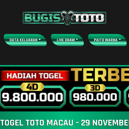
DATA KELUARAN
LIVE DRAW
PAITO WARNA
 TOGEL TOTO MACAU – 29 NOVEMBE