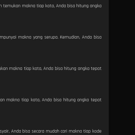
h temukan makna tiap kata, Anda bisa hitung angka
mempunyai makna yang serupa. Kemudian, Anda bisa
ukan makna tiap kata, Anda bisa hitung angka tepat
kan makna tiap kata, Anda bisa hitung angka tepat
yair, Anda bisa secara mudah cari makna tiap kode