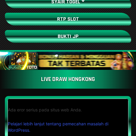
SYAIR TOGEL
RTP SLOT
BUKTI JP
LIVE DRAW HONGKONG