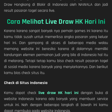
Draw Hongkong di Blokir di Indonesia oleh NAWALA dan jadi
result pasaran togel secara live.
Cara
Melihat
Live Draw HK Hari Ini
Karena karena sangat banyak nya pemain games ini karena itu
kamu tidak susah untuk memeriksa angka pasaran yang keluar
hari ini. Dan gampang di akses di beberapa media walau
memang website ini beresiko karena di dalamnya memiliki
kandungan elemen permainan judi yang bila di Indonesia hal itu
di melarang. Tetapi tetap kamu bisa check result pasaran togel
di sosial media karena banyak yang menyiarkannya. Dan berikut
kamu bias check situs itu.
Check di Situs Indonesia
Kamu dapat check
live draw HK hari ini
dengan buka di
website Indonesia karena ada banyak yang membuat service
untuk ini. Nah dengan beberapa langkah di bawah ini kamu
dapat membuka pada website Indonesia.