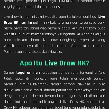
pemain atau pencinta judi togel HONGKONG ke semua pemain
togel yang berada di dalam Indonesia.
Live draw hk hari ini yakni website yang tunjukkan dari hasil
Live
Draw
HK
hari Ini
paling singkat, teraman dan terpercaya yang
resmi berkaitan sama web resmi hkpools. Argument kami buat
website ini buat memberikannya keringanan ke Anda sekaligus
buat saksikan siaran Live Draw Hongkong Terpercaya yang
website resminya dikunci oleh Internet Sehat atau Internet
Positif atau yang disebutkan Nawala.
Apa Itu Live Draw HK?
Games
togel online
merupakan games yang terkenal di Asia
tidak lepas di indonesia yang telah memperoleh banyak
pemakai dimuali kelompok remaja sampai dewasa. Ini bisa
dibuktikan tidak cuma di daerah perkotaan pemakainya bahkan
dengan penjuru daerah beramai-ramai games ini dimainkan
dalam kata ciri khas mirit angka di live Draw HK. Karena Live
Draw HK sebagai pasaran situs togel baru yang ada setela Live