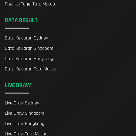
Prediksi Togel Toto Macau
DATA RESULT
Data Keluaran Sydney
Data Keluaran Singapore
Data Keluaran Hongkong
Data Keluaran Toto Macau
LIVE DRAW
Live Draw Sydney
Live Draw Singapore
Live Draw Hongkong
Live Draw Toto Macau