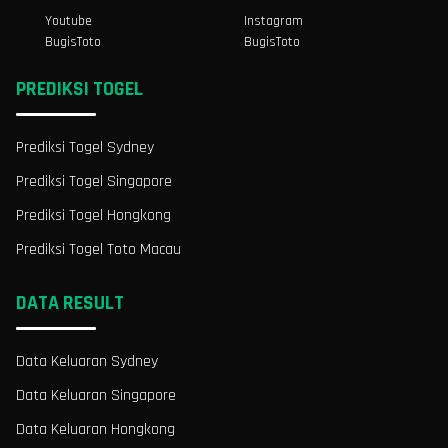
Youtube
Instagram
BugisToto
BugisToto
PREDIKSI TOGEL
Prediksi Togel Sydney
Prediksi Togel Singapore
Prediksi Togel Hongkong
Prediksi Togel Toto Macau
DATA RESULT
Data Keluaran Sydney
Data Keluaran Singapore
Data Keluaran Hongkong