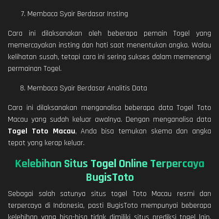
Membaca Syair Berdasar Insting
Cara ini dilaksanakan oleh beberapa pemain Togel yang
memercayakan insting dan hati saat menentukan angka. Walau
kelihatan susah, tetapi cara ini sering sukses dalam memenangi
permainan Togel.
Membaca Syair Berdasar Analitis Data
Cara ini dilaksanakan menganalisa beberapa data Togel Toto
Macau yang sudah keluar awalnya. Dengan menganalisa data
Togel Toto Macau
, Anda bisa temukan skema dan angka
tepat yang kerap keluar.
Kelebihan Situs Togel Online Terpercaya
BugisToto
Sebagai salah satunya situs togel Toto Macau resmi dan
terpercaya di Indonesia, pasti BugisToto mempunyai beberapa
kelebihan yang bisa-bisa tidak dimiliki situs prediksi togel lain.