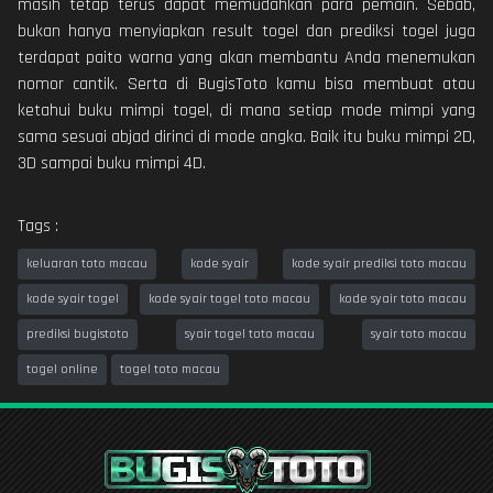
masih tetap terus dapat memudahkan para pemain. Sebab,
bukan hanya menyiapkan result togel dan prediksi togel juga
terdapat paito warna yang akan membantu Anda menemukan
nomor cantik. Serta di BugisToto kamu bisa membuat atau
ketahui buku mimpi togel, di mana setiap mode mimpi yang
sama sesuai abjad dirinci di mode angka. Baik itu buku mimpi 2D,
3D sampai buku mimpi 4D.
Tags :
keluaran toto macau
kode syair
kode syair prediksi toto macau
kode syair togel
kode syair togel toto macau
kode syair toto macau
prediksi bugistoto
syair togel toto macau
syair toto macau
togel online
togel toto macau