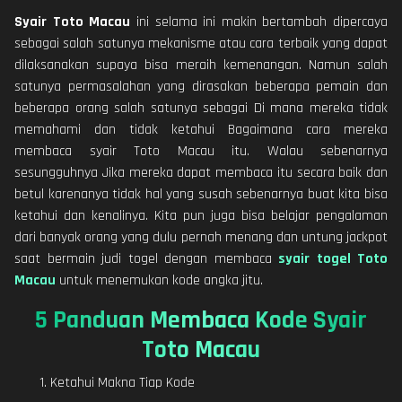
Syair Toto Macau
ini selama ini makin bertambah dipercaya
sebagai salah satunya mekanisme atau cara terbaik yang dapat
dilaksanakan supaya bisa meraih kemenangan. Namun salah
satunya permasalahan yang dirasakan beberapa pemain dan
beberapa orang salah satunya sebagai Di mana mereka tidak
memahami dan tidak ketahui Bagaimana cara mereka
membaca syair Toto Macau itu. Walau sebenarnya
sesungguhnya Jika mereka dapat membaca itu secara baik dan
betul karenanya tidak hal yang susah sebenarnya buat kita bisa
ketahui dan kenalinya. Kita pun juga bisa belajar pengalaman
dari banyak orang yang dulu pernah menang dan untung jackpot
saat bermain judi togel dengan membaca
syair togel Toto
Macau
untuk menemukan kode angka jitu.
5 Panduan Membaca Kode Syair
Toto Macau
Ketahui Makna Tiap Kode