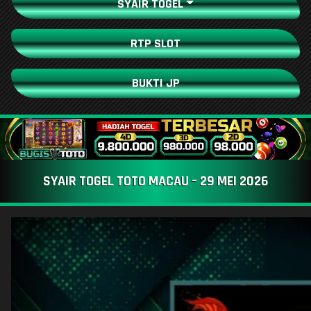
SYAIR TOGEL
RTP SLOT
BUKTI JP
SYAIR TOGEL TOTO MACAU – 29 MEI 2026