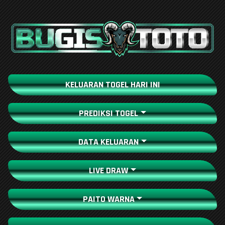
KELUARAN TOGEL HARI INI
PREDIKSI TOGEL
DATA KELUARAN
LIVE DRAW
PAITO WARNA