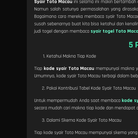
Syair Toto Macau
ini selama ini makin bertambah
Namun salah satunya permasalahan yang dirasak
Bagaimana cara mereka membaca syair Toto Macau 
susah sebenarnya buat kita bisa ketahui dan kenal
judi togel dengan membaca
syair togel Toto Mac
5 
Ketahui Makna Tiap Kode
Tiap
kode syair Toto Macau
mempunyai makna yan
Umumnya, kode syair Toto Macau terbagi dalam beber
Pakai Kontribusi Tabel Kode Syair Toto Macau
Untuk mempermudah Anda saat membaca
kode sy
secara mudah cari makna tiap kode dan mendapat a
Dalami Skema Kode Syair Toto Macau
Tiap kode syair Toto Macau mempunyai skema yang b