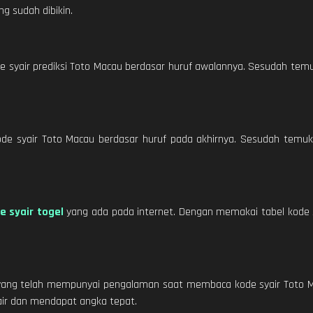
g sudah dibikin.
ode syair prediksi Toto Macau berdasar huruf awalannya. Sesudah tem
kode syair Toto Macau berdasar huruf pada akhirnya. Sesudah temu
e syair
togel
yang ada pada internet. Dengan memakai tabel kode s
l yang telah mempunyai pengalaman saat membaca kode syair Toto 
ir dan mendapat angka tepat.