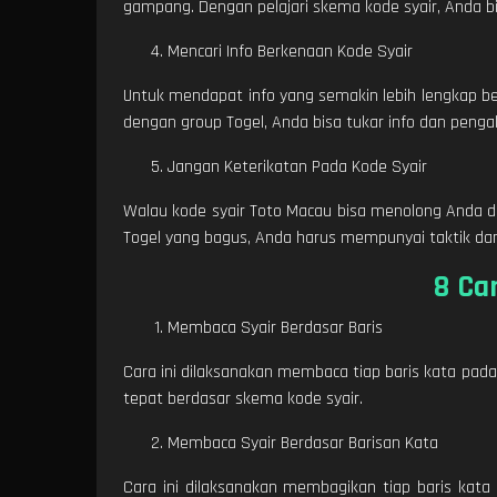
gampang. Dengan pelajari skema kode syair, Anda 
Mencari Info Berkenaan Kode Syair
Untuk mendapat info yang semakin lebih lengkap be
dengan group Togel, Anda bisa tukar info dan peng
Jangan Keterikatan Pada Kode Syair
Walau kode syair Toto Macau bisa menolong Anda d
Togel yang bagus, Anda harus mempunyai taktik da
8 Ca
Membaca Syair Berdasar Baris
Cara ini dilaksanakan membaca tiap baris kata pad
tepat berdasar skema kode syair.
Membaca Syair Berdasar Barisan Kata
Cara ini dilaksanakan membagikan tiap baris kat