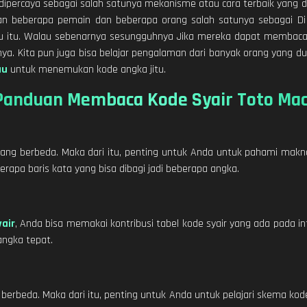
 dipercaya sebagai salah satunya mekanisme atau cara terbaik yang 
an beberapa pemain dan beberapa orang salah satunya sebagai D
itu. Walau sebenarnya sesungguhnya Jika mereka dapat membaca it
inya. Kita pun juga bisa belajar pengalaman dari banyak orang yang 
au
untuk menemukan kode angka jitu.
Panduan Membaca Kode Syair Toto Ma
g berbeda. Maka dari itu, penting untuk Anda untuk pahami makna
apa baris kata yang bisa dibagi jadi beberapa angka.
air
, Anda bisa memakai kontribusi tabel kode syair yang ada pada i
ngka tepat.
erbeda. Maka dari itu, penting untuk Anda untuk pelajari skema kod