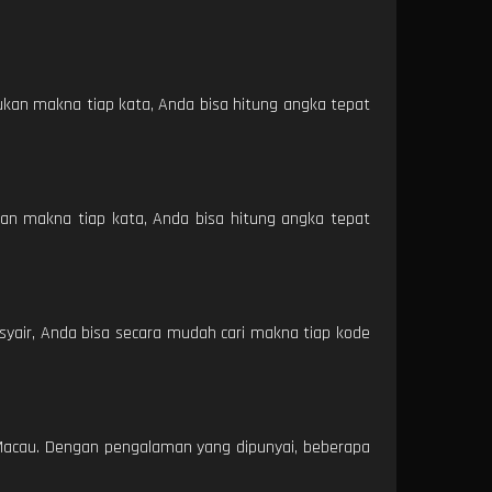
ukan makna tiap kata, Anda bisa hitung angka tepat
kan makna tiap kata, Anda bisa hitung angka tepat
yair, Anda bisa secara mudah cari makna tiap kode
Macau. Dengan pengalaman yang dipunyai, beberapa