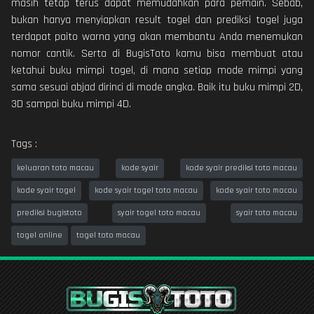
masih tetap terus dapat memudahkan para pemain. Sebab,
bukan hanya menyiapkan result togel dan prediksi togel juga
terdapat paito warna yang akan membantu Anda menemukan
nomor cantik. Serta di BugisToto kamu bisa membuat atau
ketahui buku mimpi togel, di mana setiap mode mimpi yang
sama sesuai abjad dirinci di mode angka. Baik itu buku mimpi 2D,
3D sampai buku mimpi 4D.
Tags :
keluaran toto macau
kode syair
kode syair prediksi toto macau
kode syair togel
kode syair togel toto macau
kode syair toto macau
prediksi bugistoto
syair togel toto macau
syair toto macau
togel online
togel toto macau