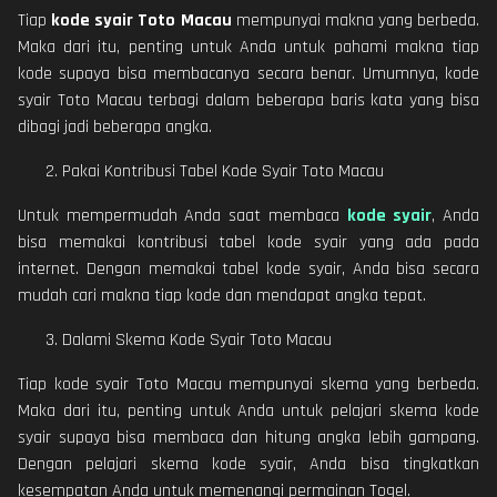
Tiap
kode syair Toto Macau
mempunyai makna yang berbeda.
Maka dari itu, penting untuk Anda untuk pahami makna tiap
kode supaya bisa membacanya secara benar. Umumnya, kode
syair Toto Macau terbagi dalam beberapa baris kata yang bisa
dibagi jadi beberapa angka.
Pakai Kontribusi Tabel Kode Syair Toto Macau
Untuk mempermudah Anda saat membaca
kode syair
, Anda
bisa memakai kontribusi tabel kode syair yang ada pada
internet. Dengan memakai tabel kode syair, Anda bisa secara
mudah cari makna tiap kode dan mendapat angka tepat.
Dalami Skema Kode Syair Toto Macau
Tiap kode syair Toto Macau mempunyai skema yang berbeda.
Maka dari itu, penting untuk Anda untuk pelajari skema kode
syair supaya bisa membaca dan hitung angka lebih gampang.
Dengan pelajari skema kode syair, Anda bisa tingkatkan
kesempatan Anda untuk memenangi permainan Togel.