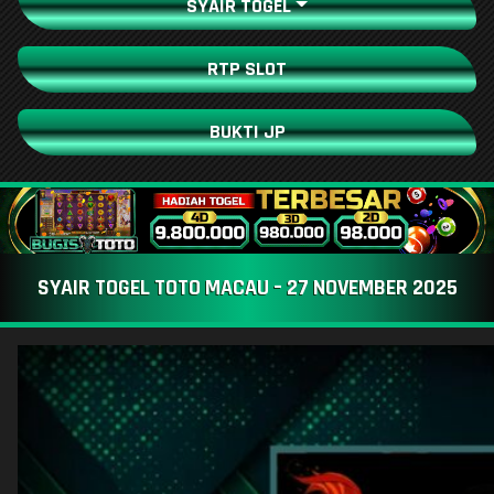
SYAIR TOGEL
RTP SLOT
BUKTI JP
SYAIR TOGEL TOTO MACAU – 27 NOVEMBER 2025