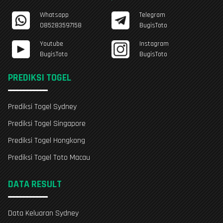
Whatsapp
Telegram
085283597158
BugisToto
Youtube
Instagram
BugisToto
BugisToto
PREDIKSI TOGEL
Prediksi Togel Sydney
Prediksi Togel Singapore
Prediksi Togel Hongkong
Prediksi Togel Toto Macau
DATA RESULT
Data Keluaran Sydney