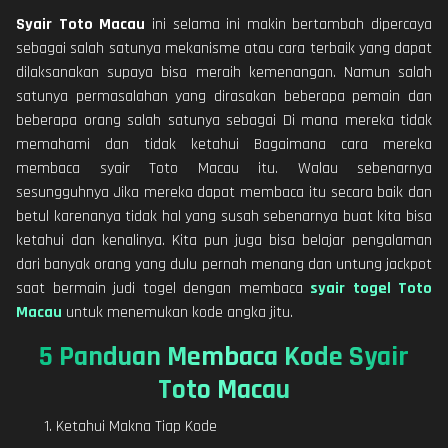
Syair Toto Macau
ini selama ini makin bertambah dipercaya
sebagai salah satunya mekanisme atau cara terbaik yang dapat
dilaksanakan supaya bisa meraih kemenangan. Namun salah
satunya permasalahan yang dirasakan beberapa pemain dan
beberapa orang salah satunya sebagai Di mana mereka tidak
memahami dan tidak ketahui Bagaimana cara mereka
membaca syair Toto Macau itu. Walau sebenarnya
sesungguhnya Jika mereka dapat membaca itu secara baik dan
betul karenanya tidak hal yang susah sebenarnya buat kita bisa
ketahui dan kenalinya. Kita pun juga bisa belajar pengalaman
dari banyak orang yang dulu pernah menang dan untung jackpot
saat bermain judi togel dengan membaca
syair togel Toto
Macau
untuk menemukan kode angka jitu.
5 Panduan Membaca Kode Syair
Toto Macau
Ketahui Makna Tiap Kode