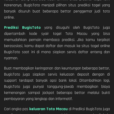
Karenanya, BugisToto menjadi pilihan situs prediksi togel yang
banyak disuruh buat beberapa bettor penggemar judi toto
online.
Prediksi BugisToto
yang disuguhi oleh BugisToto juga
dipertambah kode syair togel Toto Macau yang bisa
memudahkan pemain membaca prediksi. Jika kamu terpikat
berasosiasi, kamu dapat daftar dan masuk ke situs togel online
BugisToto saat ini di mana siapkan servis daftar enteng dan
nyaman.
Buat membagikan keringanan dan keuntungan beberapa bettor,
BugisToto juga siapkan servis keluasan deposit dengan di
support terdapat banyak opsi bank lokal. Ditambahkan lagi,
BugisToto juga punyai tanggung-jawab membagikan biaya
kemenangan sampai jackpot beberapa bettor melalui bukti
pembayaran yang lengkap dan informatif.
Cari angka pas
keluaran Toto Macau
di Prediksi BugisToto juga