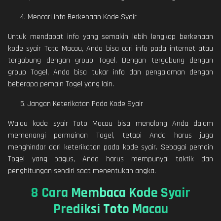
Mencari Info Berkenaan Kode Syair
Untuk mendapat info yang semakin lebih lengkap berkenaan
kode syair Toto Macau, Anda bisa cari info pada internet atau
tergabung dengan group Togel. Dengan tergabung dengan
group Togel, Anda bisa tukar info dan pengalaman dengan
beberapa pemain Togel yang lain.
Jangan Keterikatan Pada Kode Syair
Walau kode syair Toto Macau bisa menolong Anda dalam
memenangi permainan Togel, tetapi Anda harus juga
menghindar dari keterikatan pada kode syair. Sebagai pemain
Togel yang bagus, Anda harus mempunyai taktik dan
penghitungan sendiri saat menentukan angka.
8 Cara Membaca Kode Syair
Prediksi
Toto Macau