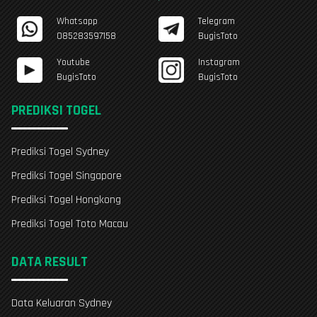
Whatsapp
Telegram
085283597158
BugisToto
Youtube
Instagram
BugisToto
BugisToto
PREDIKSI TOGEL
Prediksi Togel Sydney
Prediksi Togel Singapore
Prediksi Togel Hongkong
Prediksi Togel Toto Macau
DATA RESULT
Data Keluaran Sydney