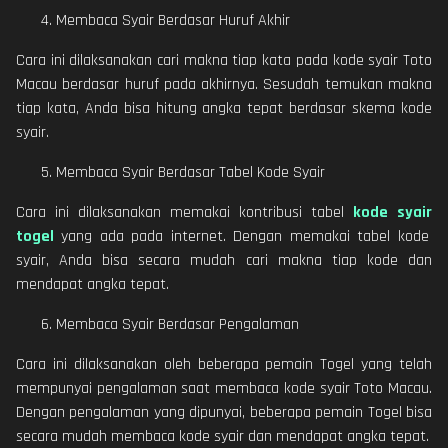
Membaca Syair Berdasar Huruf Akhir
Cara ini dilaksanakan cari makna tiap kata pada kode syair Toto
Macau berdasar huruf pada akhirnya. Sesudah temukan makna
tiap kata, Anda bisa hitung angka tepat berdasar skema kode
syair.
Membaca Syair Berdasar Tabel Kode Syair
Cara ini dilaksanakan memakai kontribusi tabel
kode syair
togel
yang ada pada internet. Dengan memakai tabel kode
syair, Anda bisa secara mudah cari makna tiap kode dan
mendapat angka tepat.
Membaca Syair Berdasar Pengalaman
Cara ini dilaksanakan oleh beberapa pemain Togel yang telah
mempunyai pengalaman saat membaca kode syair Toto Macau.
Dengan pengalaman yang dipunyai, beberapa pemain Togel bisa
secara mudah membaca kode syair dan mendapat angka tepat.