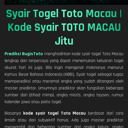
Syair Togel Toto Macau |
Kode Syair TOTO MACAU
Jitu
Prediksi BugisToto
menghadirkan kode syair togel Toto Macau
lengkap dan terpercaya yang dapat menemukan keluaran togel
akurat hari ini juga. Bila ingin mengenal maknanya menurut
Kamus Besar Bahasa Indonesia (KBBI), Syair togel sebagai tugas
memperediksi atau meramal angka yang sudah ditangani oleh
master prediktor. Umumnya prediktor akan fungsikan beberapa
sumber dari ijtihad mimpi, angka mistis, angka taysen, rumus
kalender jawa atau paito togel.
Biasanya
kode syair togel Toto Macau
berdasar dari cara
ilmiah atau dari subyektif hanya. Ada juga master prediktor
mengambil dari beberapa sumber dari angka keluar, angka