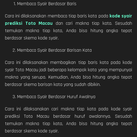
Membaca Syair Berdasar Baris
Cara ini dilaksanakan membaca tiap baris kata pada
kode syair
prediksi
Toto Macau
dan cari makna tiap kata. Sesudah
temukan makna tiap kata, Anda bisa hitung angka tepat
berdasar skema kode syair.
Membaca Syair Berdasar Barisan Kata
Cara ini dilaksanakan membagikan tiap baris kata pada kode
syair Toto Macau jadi beberapa kelompok kata yang mempunyai
makna yang serupa. Kemudian, Anda bisa hitung angka tepat
berdasar skema barisan kata yang sudah dibikin.
Membaca Syair Berdasar Huruf Awalnya
Cara ini dilaksanakan cari makna tiap kata pada kode syair
prediksi Toto Macau berdasar huruf awalannya. Sesudah
temukan makna tiap kata, Anda bisa hitung angka tepat
berdasar skema kode syair.