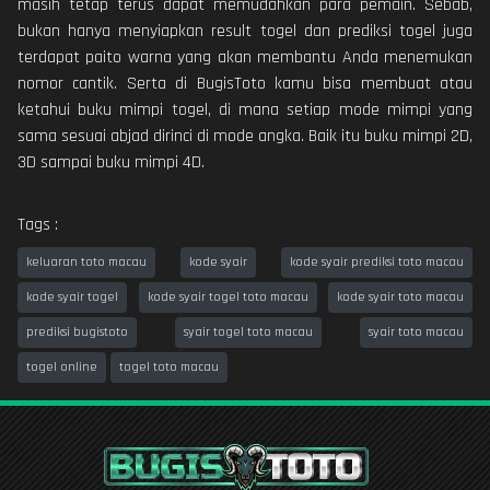
masih tetap terus dapat memudahkan para pemain. Sebab,
bukan hanya menyiapkan result togel dan prediksi togel juga
terdapat paito warna yang akan membantu Anda menemukan
nomor cantik. Serta di BugisToto kamu bisa membuat atau
ketahui buku mimpi togel, di mana setiap mode mimpi yang
sama sesuai abjad dirinci di mode angka. Baik itu buku mimpi 2D,
3D sampai buku mimpi 4D.
Tags :
keluaran toto macau
kode syair
kode syair prediksi toto macau
kode syair togel
kode syair togel toto macau
kode syair toto macau
prediksi bugistoto
syair togel toto macau
syair toto macau
togel online
togel toto macau