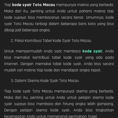
Tiap
kode syair Toto Macau
mempunyai makna yang berbeda.
Maka dari itu, penting untuk Anda untuk pahami makna tiap
kode supaya bisa membacanya secara benar. Umumnya, kode
syair Toto Macau terbagi dalam beberapa baris kata yang bisa
dibagi jadi beberapa angka.
Pakai Kontribusi Tabel Kode Syair Toto Macau
Untuk mempermudah Anda saat membaca
kode syair
, Anda
bisa memakai kontribusi tabel kode syair yang ada pada
internet. Dengan memakai tabel kode syair, Anda bisa secara
mudah cari makna tiap kode dan mendapat angka tepat.
Dalami Skema Kode Syair Toto Macau
Tiap kode syair Toto Macau mempunyai skema yang berbeda.
Maka dari itu, penting untuk Anda untuk pelajari skema kode
syair supaya bisa membaca dan hitung angka lebih gampang.
Dengan pelajari skema kode syair, Anda bisa tingkatkan
kesempatan Anda untuk memenangi permainan Togel.