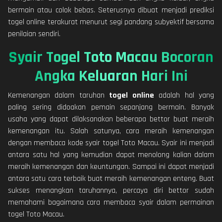
bermain atau colok bebas. Seterusnya dibuat menjadi prediksi
togel online terakurat menurut segi pandang subyektif bersama
penilaian sendiri.
Syair Togel Toto Macau Bocoran
Angka Keluaran Hari Ini
Kemenangan dalam taruhan
togel online
adalah hal yang
paling sering didoakan pemain sepanjang bermain. Banyak
usaha yang dapat dilaksanakan beberapa bettor buat meraih
kemenangan itu. Salah satunya, cara meraih kemenangan
dengan membaca kode syair togel Toto Macau. Syair ini menjadi
antara satu hal yang kemudian dapat menolong kalian dalam
meraih kemenangan dan keuntungan. Sampai ini dapat menjadi
antara satu cara terbaik buat meraih kemenangan enteng. Buat
sukses menangkan taruhannya, percaya diri bettor sudah
memahami bagaimana cara membaca syair dalam permainan
togel Toto Macau.