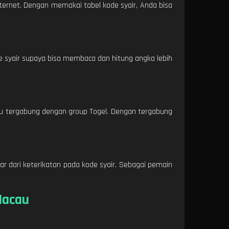
nternet. Dengan memakai tabel kode syair, Anda bisa
e syair supaya bisa membaca dan hitung angka lebih
tau tergabung dengan group Togel. Dengan tergabung
 dari keterikatan pada kode syair. Sebagai pemain
Macau