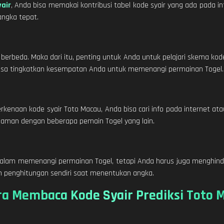
air
, Anda bisa memakai kontribusi tabel kode syair yang ada pada i
ngka tepat.
erbeda. Maka dari itu, penting untuk Anda untuk pelajari skema kod
bisa tingkatkan kesempatan Anda untuk memenangi permainan Togel.
rkenaan kode syair Toto Macau, Anda bisa cari info pada internet a
alaman dengan beberapa pemain Togel yang lain.
alam memenangi permainan Togel, tetapi Anda harus juga menghindar
n penghitungan sendiri saat menentukan angka.
ra Membaca Kode Syair
Prediksi
Toto 