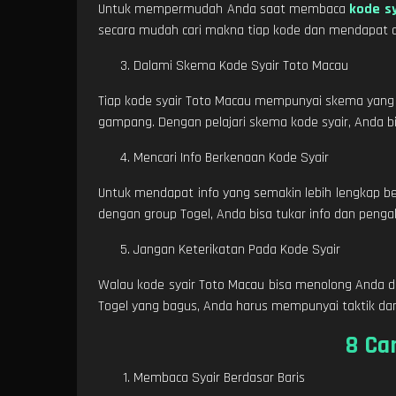
Untuk mempermudah Anda saat membaca
kode sy
secara mudah cari makna tiap kode dan mendapat a
Dalami Skema Kode Syair Toto Macau
Tiap kode syair Toto Macau mempunyai skema yang b
gampang. Dengan pelajari skema kode syair, Anda 
Mencari Info Berkenaan Kode Syair
Untuk mendapat info yang semakin lebih lengkap be
dengan group Togel, Anda bisa tukar info dan peng
Jangan Keterikatan Pada Kode Syair
Walau kode syair Toto Macau bisa menolong Anda d
Togel yang bagus, Anda harus mempunyai taktik da
8 Ca
Membaca Syair Berdasar Baris