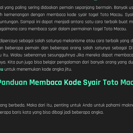
al yang paling sering didoakan pemain sepanjang bermain. Banyak u
ih kemenangan dengan membaca kode syair togel Toto Macau. Syair
ntungan. Sampai ini dapat menjadi antara satu cara terbaik buat
agaimana cara membaca syair dalam permainan togel Toto Macau.
 dipercaya sebagai salah satunya mekanisme atau cara terbaik yang 
an beberapa pemain dan beberapa orang salah satunya sebagai D
itu. Walau sebenarnya sesungguhnya Jika mereka dapat membaca it
inya. Kita pun juga bisa belajar pengalaman dari banyak orang yang 
au
untuk menemukan kode angka jitu.
Panduan Membaca Kode Syair Toto Ma
g berbeda. Maka dari itu, penting untuk Anda untuk pahami makna
apa baris kata yang bisa dibagi jadi beberapa angka.