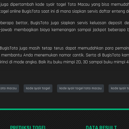
 juga dipertambah kode syair togel Toto Macau yang bisa memuda
ogel online BugisToto saat ini di mana siapkan servis daftar enteng
rapa bettor, BugisToto juga siapkan servis keluasan deposit den
ng-jawab membagikan biaya kemenangan sampai jackpot beberapa b
i BugisToto juga masih tetap terus dapat memudahkan para pemain
kan membantu Anda menemukan nomor cantik. Serta di BugisToto kam
inci di mode angka. Baik itu buku mimpi 2D, 3D sampai buku mimpi 4
 toto macau
kode syair togel
kode syair togel toto macau
kode syair 
PREDIKSI TOGEL
DATA RESULT