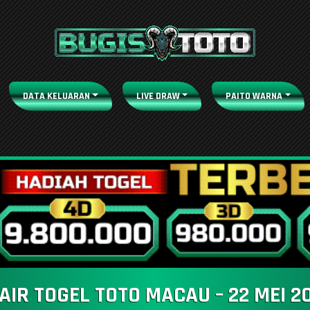
DATA KELUARAN
LIVE DRAW
PAITO WARNA
AIR TOGEL TOTO MACAU – 22 MEI 2