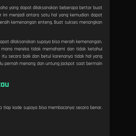
saha yang dapat dilaksanakan beberapa bettor buat
 ini menjadi antara satu hal yang kemudian dapat
 meraih kemenangan enteng. Buat sukses menangkan
dapat dilaksanakan supaya bisa meraih kemenangan.
i mana mereka tidak memahami dan tidak ketahui
u secara baik dan betul karenanya tidak hal yang
dulu pernah menang dan untung jackpot saat bermain
cau
 tiap kode supaya bisa membacanya secara benar.