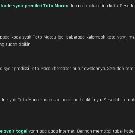
a
kode syair
prediksi
Toto Macau
dan cari makna tiap kata. Sesuda
a pada kode syair Toto Macau jadi beberapa kelompok kata yang 
g sudah dibikin.
ode syair prediksi Toto Macau berdasar huruf awalannya. Sesudah tem
kode syair Toto Macau berdasar huruf pada akhirnya. Sesudah temu
e syair
togel
yang ada pada internet. Dengan memakai tabel kode s