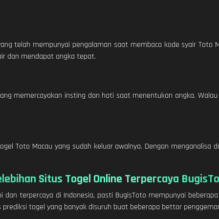
l yang telah mempunyai pengalaman saat membaca kode syair Toto 
ir dan mendapat angka tepat.
yang memercayakan insting dan hati saat menentukan angka. Walau ke
 Togel Toto Macau yang sudah keluar awalnya. Dengan menganalisa 
lebihan Situs Togel Online Terpercaya BugisT
 dan terpercaya di Indonesia, pasti BugisToto mempunyai beberapa kel
us prediksi togel yang banyak disuruh buat beberapa bettor penggemar 