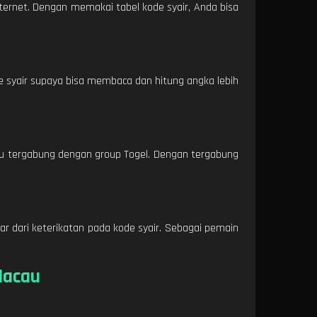
nternet. Dengan memakai tabel kode syair, Anda bisa
e syair supaya bisa membaca dan hitung angka lebih
tau tergabung dengan group Togel. Dengan tergabung
 dari keterikatan pada kode syair. Sebagai pemain
Macau