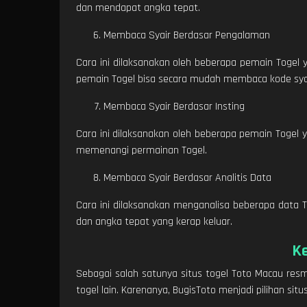
dan mendapat angka tepat.
Membaca Syair Berdasar Pengalaman
Cara ini dilaksanakan oleh beberapa pemain Toge
pemain Togel bisa secara mudah membaca kode sya
Membaca Syair Berdasar Insting
Cara ini dilaksanakan oleh beberapa pemain Togel 
memenangi permainan Togel.
Membaca Syair Berdasar Analitis Data
Cara ini dilaksanakan menganalisa beberapa data
dan angka tepat yang kerap keluar.
Ke
Sebagai salah satunya situs togel Toto Macau resmi
togel lain. Karenanya, BugisToto menjadi pilihan sit