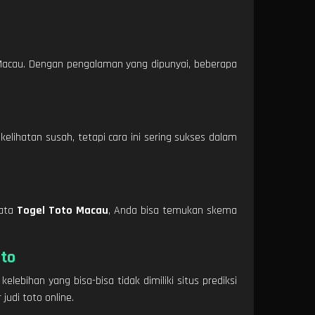
Macau. Dengan pengalaman yang dipunyai, beberapa
lihatan susah, tetapi cara ini sering sukses dalam
data
Togel Toto Macau
, Anda bisa temukan skema
oto
ebihan yang bisa-bisa tidak dimiliki situs prediksi
judi toto online.