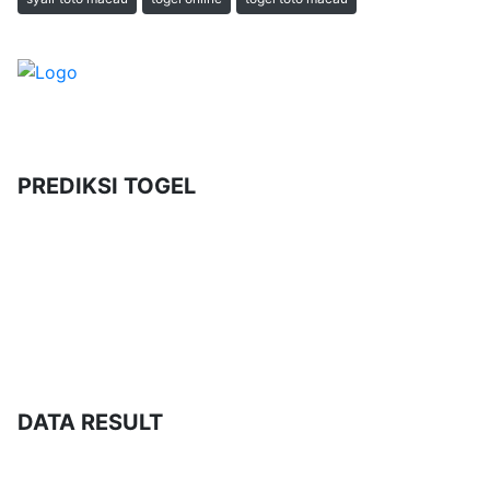
Whatsapp
Telegram
Youtube
Instagram
085283597158
BugisToto
BugisToto
BugisToto
PREDIKSI TOGEL
Prediksi Togel Sydney
Prediksi Togel Singapore
Prediksi Togel Hongkong
Prediksi Togel Toto Macau
DATA RESULT
Data Keluaran Sydney