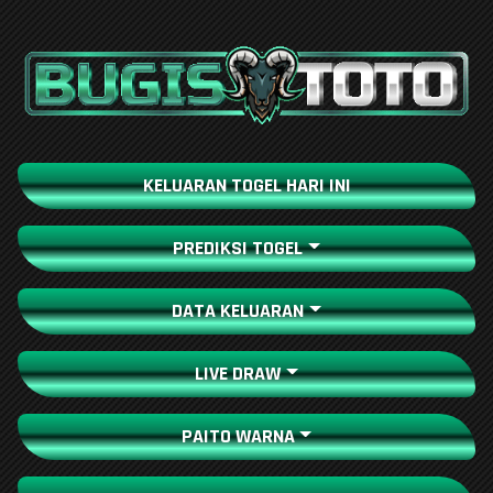
KELUARAN TOGEL HARI INI
PREDIKSI TOGEL
DATA KELUARAN
LIVE DRAW
PAITO WARNA