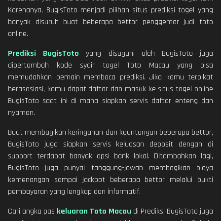
Karenanya, BugisToto menjadi pilihan situs prediksi togel yang
banyak disuruh buat beberapa bettor penggemar judi toto
online.
Prediksi BugisToto
yang disuguhi oleh BugisToto juga
dipertambah kode syair togel Toto Macau yang bisa
memudahkan pemain membaca prediksi. Jika kamu terpikat
berasosiasi, kamu dapat daftar dan masuk ke situs togel online
BugisToto saat ini di mana siapkan servis daftar enteng dan
nyaman.
Buat membagikan keringanan dan keuntungan beberapa bettor,
BugisToto juga siapkan servis keluasan deposit dengan di
support terdapat banyak opsi bank lokal. Ditambahkan lagi,
BugisToto juga punyai tanggung-jawab membagikan biaya
kemenangan sampai jackpot beberapa bettor melalui bukti
pembayaran yang lengkap dan informatif.
Cari angka pas
keluaran Toto Macau
di Prediksi BugisToto juga