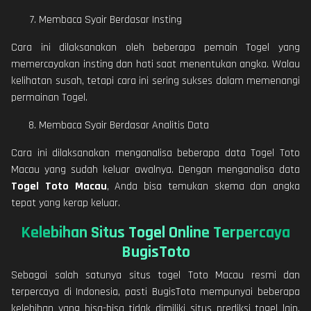
Membaca Syair Berdasar Insting
Cara ini dilaksanakan oleh beberapa pemain Togel yang
memercayakan insting dan hati saat menentukan angka. Walau
kelihatan susah, tetapi cara ini sering sukses dalam memenangi
permainan Togel.
Membaca Syair Berdasar Analitis Data
Cara ini dilaksanakan menganalisa beberapa data Togel Toto
Macau yang sudah keluar awalnya. Dengan menganalisa data
Togel Toto Macau
, Anda bisa temukan skema dan angka
tepat yang kerap keluar.
Kelebihan Situs Togel Online Terpercaya
BugisToto
Sebagai salah satunya situs togel Toto Macau resmi dan
terpercaya di Indonesia, pasti BugisToto mempunyai beberapa
kelebihan yang bisa-bisa tidak dimiliki situs prediksi togel lain.