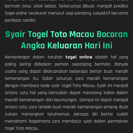
bermain atau colok bebas. Seterusnya dibuat menjadi prediksi
togel online terakurat menurut segi pandang subyektif bersama
penilaian sendiri.
Syair Togel Toto Macau Bocoran
Angka Keluaran Hari Ini
Kemenangan dalam taruhan
togel online
adalah hal yang
paling sering didoakan pemain sepanjang bermain. Banyak
usaha yang dapat dilaksanakan beberapa bettor buat meraih
kemenangan itu. Salah satunya, cara meraih kemenangan
dengan membaca kode syair togel Toto Macau. Syair ini menjadi
antara satu hal yang kemudian dapat menolong kalian dalam
meraih kemenangan dan keuntungan. Sampai ini dapat menjadi
antara satu cara terbaik buat meraih kemenangan enteng. Buat
sukses menangkan taruhannya, percaya diri bettor sudah
memahami bagaimana cara membaca syair dalam permainan
togel Toto Macau.