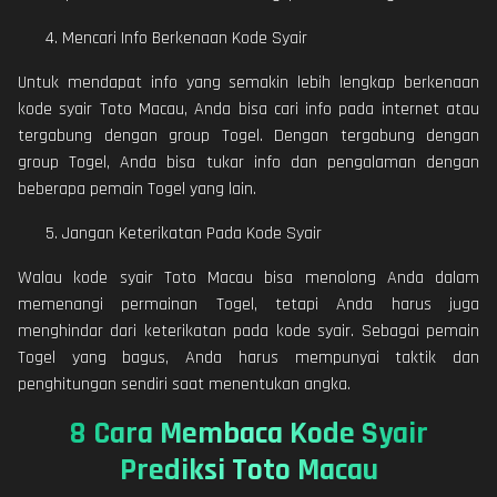
Mencari Info Berkenaan Kode Syair
Untuk mendapat info yang semakin lebih lengkap berkenaan
kode syair Toto Macau, Anda bisa cari info pada internet atau
tergabung dengan group Togel. Dengan tergabung dengan
group Togel, Anda bisa tukar info dan pengalaman dengan
beberapa pemain Togel yang lain.
Jangan Keterikatan Pada Kode Syair
Walau kode syair Toto Macau bisa menolong Anda dalam
memenangi permainan Togel, tetapi Anda harus juga
menghindar dari keterikatan pada kode syair. Sebagai pemain
Togel yang bagus, Anda harus mempunyai taktik dan
penghitungan sendiri saat menentukan angka.
8 Cara Membaca Kode Syair
Prediksi
Toto Macau