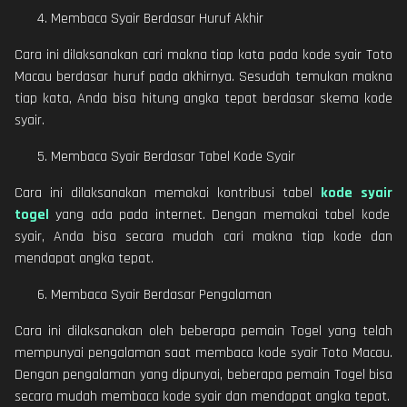
Membaca Syair Berdasar Huruf Akhir
Cara ini dilaksanakan cari makna tiap kata pada kode syair Toto
Macau berdasar huruf pada akhirnya. Sesudah temukan makna
tiap kata, Anda bisa hitung angka tepat berdasar skema kode
syair.
Membaca Syair Berdasar Tabel Kode Syair
Cara ini dilaksanakan memakai kontribusi tabel
kode syair
togel
yang ada pada internet. Dengan memakai tabel kode
syair, Anda bisa secara mudah cari makna tiap kode dan
mendapat angka tepat.
Membaca Syair Berdasar Pengalaman
Cara ini dilaksanakan oleh beberapa pemain Togel yang telah
mempunyai pengalaman saat membaca kode syair Toto Macau.
Dengan pengalaman yang dipunyai, beberapa pemain Togel bisa
secara mudah membaca kode syair dan mendapat angka tepat.