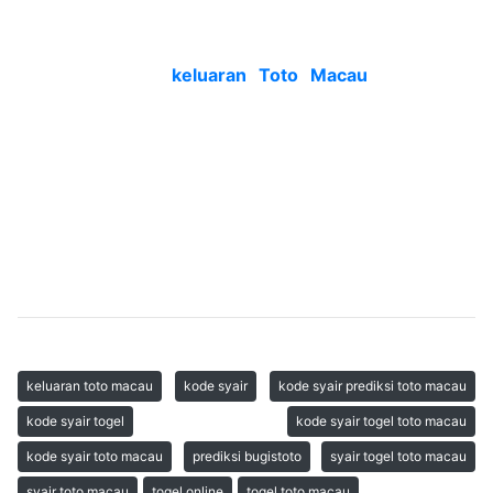
kemenangan sampai jackpot beberapa bettor melalui
bukti pembayaran yang lengkap dan informatif.
Cari angka pas
keluaran Toto Macau
di Prediksi
BugisToto juga masih tetap terus dapat memudahkan
para pemain. Sebab, bukan hanya menyiapkan result
togel dan prediksi togel juga terdapat paito warna
yang akan membantu Anda menemukan nomor cantik.
Serta di BugisToto kamu bisa membuat atau ketahui
buku mimpi togel, di mana setiap mode mimpi yang
sama sesuai abjad dirinci di mode angka. Baik itu buku
mimpi 2D, 3D sampai buku mimpi 4D.
Tags :
keluaran toto macau
kode syair
kode syair prediksi toto macau
kode syair togel
kode syair togel toto macau
kode syair toto macau
prediksi bugistoto
syair togel toto macau
syair toto macau
togel online
togel toto macau