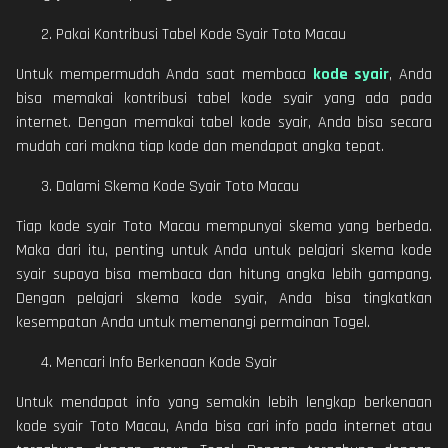
Pakai Kontribusi Tabel Kode Syair Toto Macau
Untuk mempermudah Anda saat membaca
kode syair
, Anda
bisa memakai kontribusi tabel kode syair yang ada pada
internet. Dengan memakai tabel kode syair, Anda bisa secara
mudah cari makna tiap kode dan mendapat angka tepat.
Dalami Skema Kode Syair Toto Macau
Tiap kode syair Toto Macau mempunyai skema yang berbeda.
Maka dari itu, penting untuk Anda untuk pelajari skema kode
syair supaya bisa membaca dan hitung angka lebih gampang.
Dengan pelajari skema kode syair, Anda bisa tingkatkan
kesempatan Anda untuk memenangi permainan Togel.
Mencari Info Berkenaan Kode Syair
Untuk mendapat info yang semakin lebih lengkap berkenaan
kode syair Toto Macau, Anda bisa cari info pada internet atau