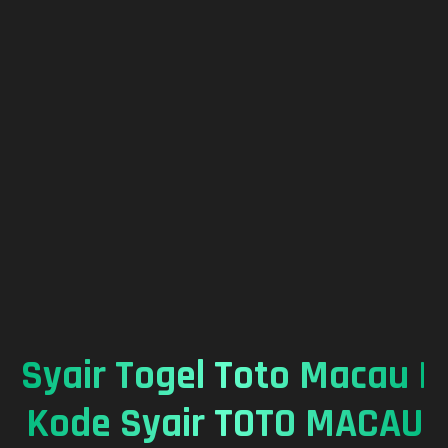
Syair Togel Toto Macau |
Kode Syair TOTO MACAU