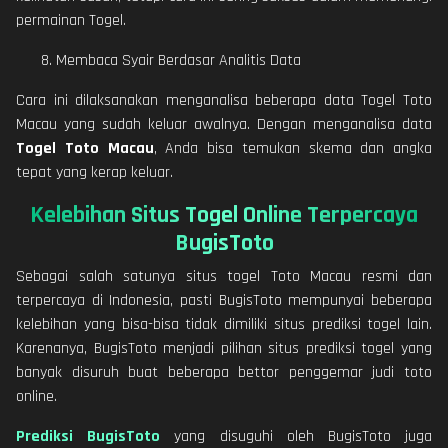
permainan Togel.
Membaca Syair Berdasar Analitis Data
Cara ini dilaksanakan menganalisa beberapa data Togel Toto
Macau yang sudah keluar awalnya. Dengan menganalisa data
Togel Toto Macau
, Anda bisa temukan skema dan angka
tepat yang kerap keluar.
Kelebihan Situs Togel Online Terpercaya
BugisToto
Sebagai salah satunya situs togel Toto Macau resmi dan
terpercaya di Indonesia, pasti BugisToto mempunyai beberapa
kelebihan yang bisa-bisa tidak dimiliki situs prediksi togel lain.
Karenanya, BugisToto menjadi pilihan situs prediksi togel yang
banyak disuruh buat beberapa bettor penggemar judi toto
online.
Prediksi BugisToto
yang disuguhi oleh BugisToto juga