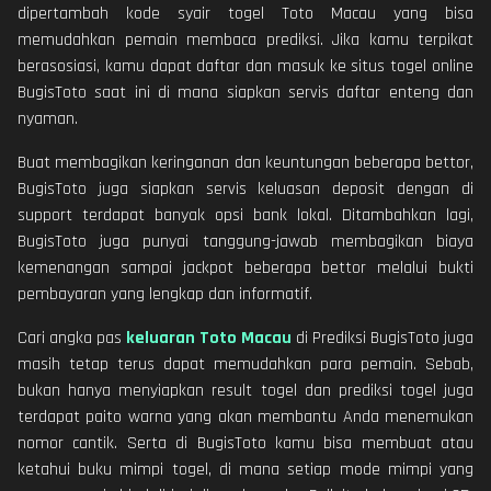
dipertambah kode syair togel Toto Macau yang bisa
memudahkan pemain membaca prediksi. Jika kamu terpikat
berasosiasi, kamu dapat daftar dan masuk ke situs togel online
BugisToto saat ini di mana siapkan servis daftar enteng dan
nyaman.
Buat membagikan keringanan dan keuntungan beberapa bettor,
BugisToto juga siapkan servis keluasan deposit dengan di
support terdapat banyak opsi bank lokal. Ditambahkan lagi,
BugisToto juga punyai tanggung-jawab membagikan biaya
kemenangan sampai jackpot beberapa bettor melalui bukti
pembayaran yang lengkap dan informatif.
Cari angka pas
keluaran Toto Macau
di Prediksi BugisToto juga
masih tetap terus dapat memudahkan para pemain. Sebab,
bukan hanya menyiapkan result togel dan prediksi togel juga
terdapat paito warna yang akan membantu Anda menemukan
nomor cantik. Serta di BugisToto kamu bisa membuat atau
ketahui buku mimpi togel, di mana setiap mode mimpi yang