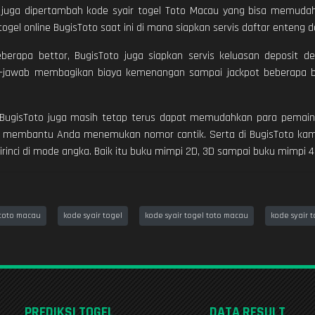
 juga dipertambah kode syair togel Toto Macau yang bisa memuda
ogel online BugisToto saat ini di mana siapkan servis daftar enteng
rapa bettor, BugisToto juga siapkan servis keluasan deposit den
ng-jawab membagikan biaya kemenangan sampai jackpot beberapa b
i BugisToto juga masih tetap terus dapat memudahkan para pemain
kan membantu Anda menemukan nomor cantik. Serta di BugisToto kam
inci di mode angka. Baik itu buku mimpi 2D, 3D sampai buku mimpi 4
 toto macau
kode syair togel
kode syair togel toto macau
kode syair 
PREDIKSI TOGEL
DATA RESULT