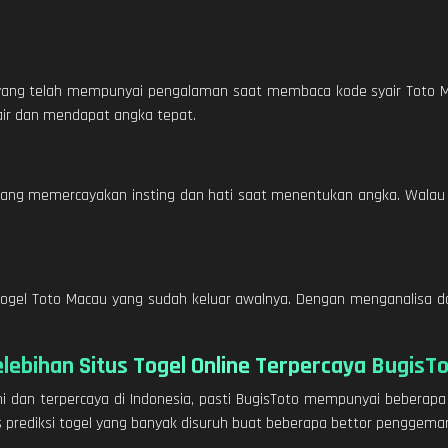
l yang telah mempunyai pengalaman saat membaca kode syair Toto 
ir dan mendapat angka tepat.
yang memercayakan insting dan hati saat menentukan angka. Walau ke
 Togel Toto Macau yang sudah keluar awalnya. Dengan menganalisa 
lebihan Situs Togel Online Terpercaya BugisT
 dan terpercaya di Indonesia, pasti BugisToto mempunyai beberapa kel
us prediksi togel yang banyak disuruh buat beberapa bettor penggemar 