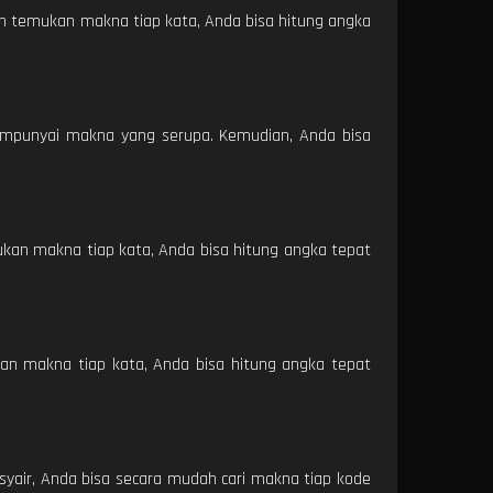
h temukan makna tiap kata, Anda bisa hitung angka
mempunyai makna yang serupa. Kemudian, Anda bisa
ukan makna tiap kata, Anda bisa hitung angka tepat
kan makna tiap kata, Anda bisa hitung angka tepat
yair, Anda bisa secara mudah cari makna tiap kode