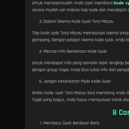
Untuk mempermudah Anda saat membaca
kode sy
secara mudah cari makna tiap kode dan mendapat a
Dalami Skema Kode Syair Toto Macau
Tiap kode syair Toto Macau mempunyai skema yang b
gampang. Dengan pelajari skema kode syair, Anda 
Mencari Info Berkenaan Kode Syair
Untuk mendapat info yang semakin lebih lengkap be
dengan group Togel, Anda bisa tukar info dan peng
Jangan Keterikatan Pada Kode Syair
Walau kode syair Toto Macau bisa menolong Anda d
Togel yang bagus, Anda harus mempunyai taktik da
8 Ca
Membaca Syair Berdasar Baris