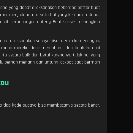
saha yang dapat dilaksanakan beberapa bettor buat
 ini menjadi antara satu hal yang kemudian dapat
 meraih kemenangan enteng. Buat sukses menangkan
dapat dilaksanakan supaya bisa meraih kemenangan.
i mana mereka tidak memahami dan tidak ketahui
u secara baik dan betul karenanya tidak hal yang
dulu pernah menang dan untung jackpot saat bermain
cau
 tiap kode supaya bisa membacanya secara benar.