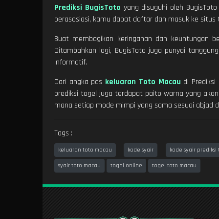
Prediksi BugisToto
yang disuguhi oleh BugisToto
berasosiasi, kamu dapat daftar dan masuk ke situs t
Buat membagikan keringanan dan keuntungan bebe
Ditambahkan lagi, BugisToto juga punyai tanggu
informatif.
Cari angka pas
keluaran Toto Macau
di Prediks
prediksi togel juga terdapat paito warna yang a
mana setiap mode mimpi yang sama sesuai abjad dir
Tags :
keluaran toto macau
kode syair
kode syair prediksi
syair toto macau
togel online
togel toto macau