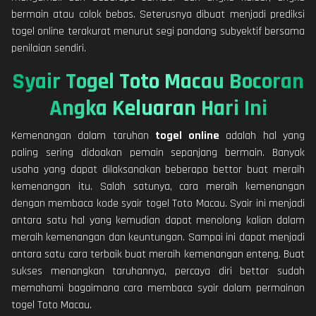
bermain atau colok bebas. Seterusnya dibuat menjadi prediksi
togel online terakurat menurut segi pandang subyektif bersama
penilaian sendiri.
Syair Togel Toto Macau Bocoran
Angka Keluaran Hari Ini
Kemenangan dalam taruhan
togel online
adalah hal yang
paling sering didoakan pemain sepanjang bermain. Banyak
usaha yang dapat dilaksanakan beberapa bettor buat meraih
kemenangan itu. Salah satunya, cara meraih kemenangan
dengan membaca kode syair togel Toto Macau. Syair ini menjadi
antara satu hal yang kemudian dapat menolong kalian dalam
meraih kemenangan dan keuntungan. Sampai ini dapat menjadi
antara satu cara terbaik buat meraih kemenangan enteng. Buat
sukses menangkan taruhannya, percaya diri bettor sudah
memahami bagaimana cara membaca syair dalam permainan
togel Toto Macau.