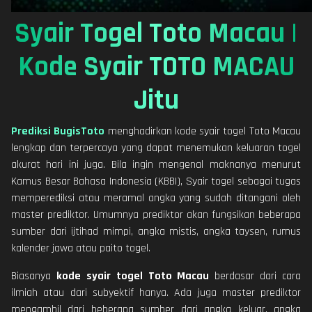
Syair Togel Toto Macau |
Kode Syair TOTO MACAU
Jitu
Prediksi BugisToto
menghadirkan kode syair togel Toto Macau
lengkap dan terpercaya yang dapat menemukan keluaran togel
akurat hari ini juga. Bila ingin mengenal maknanya menurut
Kamus Besar Bahasa Indonesia (KBBI), Syair togel sebagai tugas
memperediksi atau meramal angka yang sudah ditangani oleh
master prediktor. Umumnya prediktor akan fungsikan beberapa
sumber dari ijtihad mimpi, angka mistis, angka taysen, rumus
kalender jawa atau paito togel.
Biasanya
kode syair togel Toto Macau
berdasar dari cara
ilmiah atau dari subyektif hanya. Ada juga master prediktor
mengambil dari beberapa sumber dari angka keluar, angka