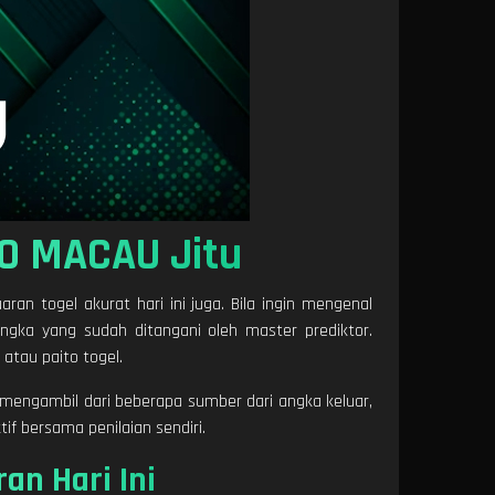
TO MACAU Jitu
n togel akurat hari ini juga. Bila ingin mengenal
gka yang sudah ditangani oleh master prediktor.
atau paito togel.
r mengambil dari beberapa sumber dari angka keluar,
if bersama penilaian sendiri.
an Hari Ini