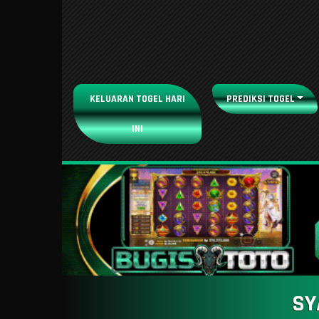
KELUARAN TOGEL HARI
PREDIKSI TOGEL
INI
SY