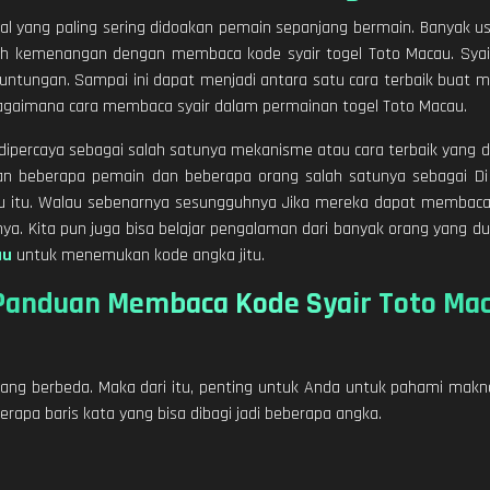
al yang paling sering didoakan pemain sepanjang bermain. Banyak u
ih kemenangan dengan membaca kode syair togel Toto Macau. Syair
ntungan. Sampai ini dapat menjadi antara satu cara terbaik buat
agaimana cara membaca syair dalam permainan togel Toto Macau.
 dipercaya sebagai salah satunya mekanisme atau cara terbaik yang 
an beberapa pemain dan beberapa orang salah satunya sebagai D
itu. Walau sebenarnya sesungguhnya Jika mereka dapat membaca it
inya. Kita pun juga bisa belajar pengalaman dari banyak orang yang 
au
untuk menemukan kode angka jitu.
Panduan Membaca Kode Syair Toto Ma
g berbeda. Maka dari itu, penting untuk Anda untuk pahami makna
apa baris kata yang bisa dibagi jadi beberapa angka.