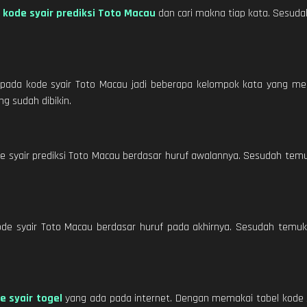
a
kode syair
prediksi
Toto Macau
dan cari makna tiap kata. Sesuda
a pada kode syair Toto Macau jadi beberapa kelompok kata yang 
g sudah dibikin.
ode syair prediksi Toto Macau berdasar huruf awalannya. Sesudah tem
kode syair Toto Macau berdasar huruf pada akhirnya. Sesudah temu
e syair
togel
yang ada pada internet. Dengan memakai tabel kode s