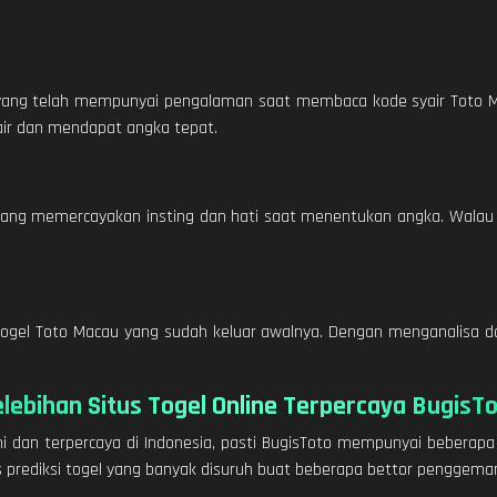
l yang telah mempunyai pengalaman saat membaca kode syair Toto 
ir dan mendapat angka tepat.
yang memercayakan insting dan hati saat menentukan angka. Walau ke
 Togel Toto Macau yang sudah keluar awalnya. Dengan menganalisa 
lebihan Situs Togel Online Terpercaya BugisT
 dan terpercaya di Indonesia, pasti BugisToto mempunyai beberapa kel
us prediksi togel yang banyak disuruh buat beberapa bettor penggemar 