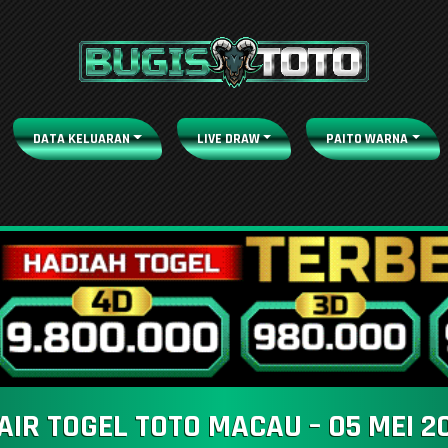
DATA KELUARAN
LIVE DRAW
PAITO WARNA
AIR TOGEL TOTO MACAU – 05 MEI 2