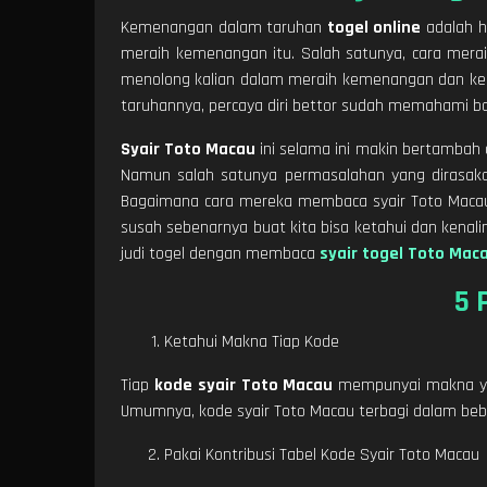
Kemenangan dalam taruhan
togel online
adalah h
meraih kemenangan itu. Salah satunya, cara mera
menolong kalian dalam meraih kemenangan dan keu
taruhannya, percaya diri bettor sudah memahami b
Syair Toto Macau
ini selama ini makin bertambah
Namun salah satunya permasalahan yang dirasak
Bagaimana cara mereka membaca syair Toto Macau 
susah sebenarnya buat kita bisa ketahui dan kenal
judi togel dengan membaca
syair togel Toto Mac
5 
Ketahui Makna Tiap Kode
Tiap
kode syair Toto Macau
mempunyai makna yan
Umumnya, kode syair Toto Macau terbagi dalam beber
Pakai Kontribusi Tabel Kode Syair Toto Macau