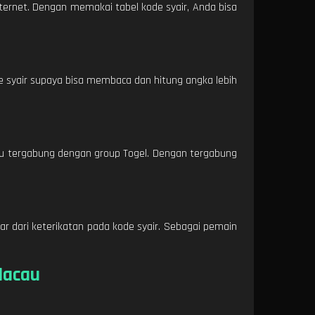
nternet. Dengan memakai tabel kode syair, Anda bisa
e syair supaya bisa membaca dan hitung angka lebih
tau tergabung dengan group Togel. Dengan tergabung
 dari keterikatan pada kode syair. Sebagai pemain
Macau