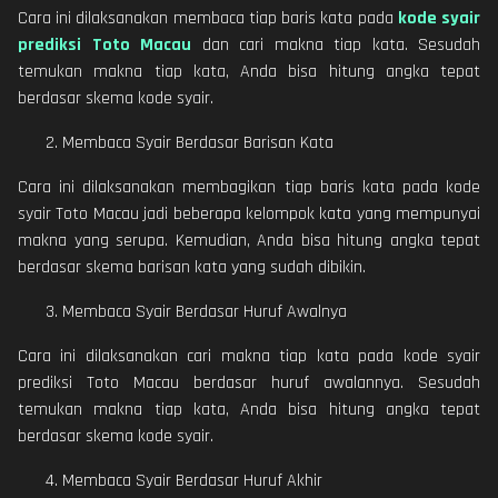
Cara ini dilaksanakan membaca tiap baris kata pada
kode syair
prediksi
Toto Macau
dan cari makna tiap kata. Sesudah
temukan makna tiap kata, Anda bisa hitung angka tepat
berdasar skema kode syair.
Membaca Syair Berdasar Barisan Kata
Cara ini dilaksanakan membagikan tiap baris kata pada kode
syair Toto Macau jadi beberapa kelompok kata yang mempunyai
makna yang serupa. Kemudian, Anda bisa hitung angka tepat
berdasar skema barisan kata yang sudah dibikin.
Membaca Syair Berdasar Huruf Awalnya
Cara ini dilaksanakan cari makna tiap kata pada kode syair
prediksi Toto Macau berdasar huruf awalannya. Sesudah
temukan makna tiap kata, Anda bisa hitung angka tepat
berdasar skema kode syair.
Membaca Syair Berdasar Huruf Akhir