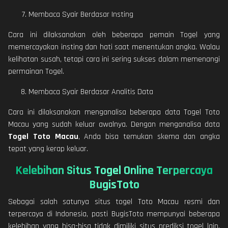
Membaca Syair Berdasar Insting
Cara ini dilaksanakan oleh beberapa pemain Togel yang
memercayakan insting dan hati saat menentukan angka. Walau
kelihatan susah, tetapi cara ini sering sukses dalam memenangi
permainan Togel.
Membaca Syair Berdasar Analitis Data
Cara ini dilaksanakan menganalisa beberapa data Togel Toto
Macau yang sudah keluar awalnya. Dengan menganalisa data
Togel Toto Macau
, Anda bisa temukan skema dan angka
tepat yang kerap keluar.
Kelebihan Situs Togel Online Terpercaya
BugisToto
Sebagai salah satunya situs togel Toto Macau resmi dan
terpercaya di Indonesia, pasti BugisToto mempunyai beberapa
kelebihan yang bisa-bisa tidak dimiliki situs prediksi togel lain.