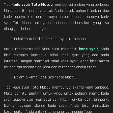
Tiap
kode syair Toto Macau
mempunyai makna yang berbeda.
Maka dari itu, penting untuk Anda untuk pahami makna tiap
kode supaya bisa membacanya secara benar. Umumnya, kode
syair Toto Macau terbagi dalam beberapa baris kata yang bisa
dibagi jadi beberapa angka.
Pakai Kontribusi Tabel Kode Syair Toto Macau
Untuk mempermudah Anda saat membaca
kode syair
, Anda
bisa memakai kontribusi tabel kode syair yang ada pada
internet. Dengan memakai tabel kode syair, Anda bisa secara
mudah cari makna tiap kode dan mendapat angka tepat.
Dalami Skema Kode Syair Toto Macau
Tiap kode syair Toto Macau mempunyai skema yang berbeda.
Maka dari itu, penting untuk Anda untuk pelajari skema kode
syair supaya bisa membaca dan hitung angka lebih gampang.
Dengan pelajari skema kode syair, Anda bisa tingkatkan
kesempatan Anda untuk memenangi permainan Togel.