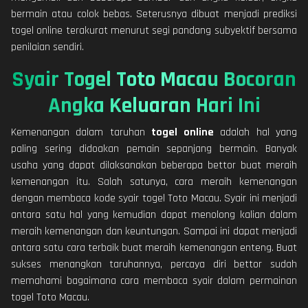
bermain atau colok bebas. Seterusnya dibuat menjadi prediksi
togel online terakurat menurut segi pandang subyektif bersama
penilaian sendiri.
Syair Togel Toto Macau Bocoran
Angka Keluaran Hari Ini
Kemenangan dalam taruhan
togel online
adalah hal yang
paling sering didoakan pemain sepanjang bermain. Banyak
usaha yang dapat dilaksanakan beberapa bettor buat meraih
kemenangan itu. Salah satunya, cara meraih kemenangan
dengan membaca kode syair togel Toto Macau. Syair ini menjadi
antara satu hal yang kemudian dapat menolong kalian dalam
meraih kemenangan dan keuntungan. Sampai ini dapat menjadi
antara satu cara terbaik buat meraih kemenangan enteng. Buat
sukses menangkan taruhannya, percaya diri bettor sudah
memahami bagaimana cara membaca syair dalam permainan
togel Toto Macau.