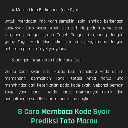
Mencari Info Berkenaan Kode Syair
Untuk mendapat info yang semakin lebih lengkap berkenaan
kode syair Toto Macau, Anda bisa cari info pada internet atau
tergabung dengan group Togel. Dengan tergabung dengan
group Togel, Anda bisa tukar info dan pengalaman dengan
beberapa pemain Togel yang lain.
Jangan Keterikatan Pada Kode Syair
Walau kode syair Toto Macau bisa menolong Anda dalam
memenangi permainan Togel, tetapi Anda harus juga
menghindar dari keterikatan pada kode syair. Sebagai pemain
Togel yang bagus, Anda harus mempunyai taktik dan
penghitungan sendiri saat menentukan angka.
8 Cara Membaca Kode Syair
Prediksi
Toto Macau