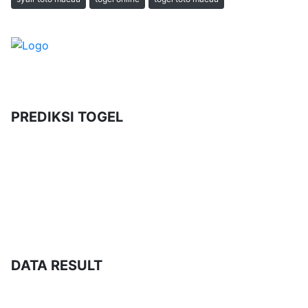
Whatsapp
Telegram
Youtube
Instagram
085283597158
BugisToto
BugisToto
BugisToto
PREDIKSI TOGEL
Prediksi Togel Sydney
Prediksi Togel Singapore
Prediksi Togel Hongkong
Prediksi Togel Toto Macau
DATA RESULT
Data Keluaran Sydney