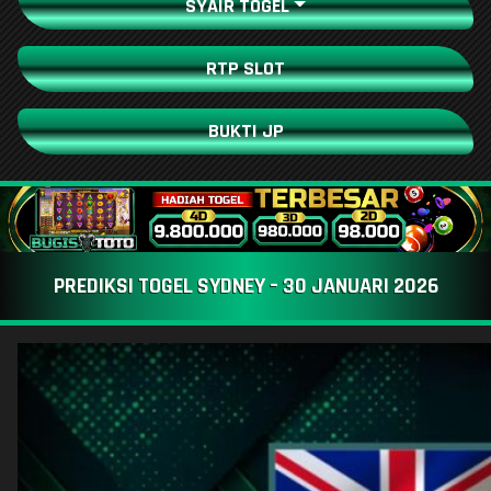
SYAIR TOGEL
RTP SLOT
BUKTI JP
PREDIKSI TOGEL SYDNEY – 30 JANUARI 2026