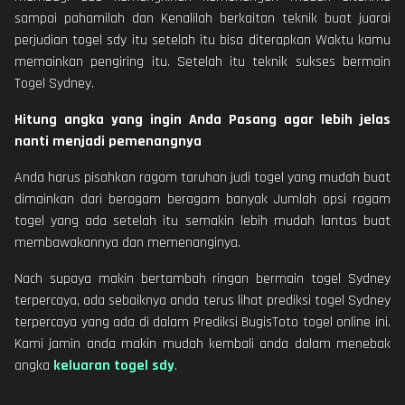
sampai pahamilah dan Kenalilah berkaitan teknik buat juarai
perjudian togel sdy itu setelah itu bisa diterapkan Waktu kamu
memainkan pengiring itu. Setelah itu teknik sukses bermain
Togel Sydney.
Hitung angka yang ingin Anda Pasang agar lebih jelas
nanti menjadi pemenangnya
Anda harus pisahkan ragam taruhan judi togel yang mudah buat
dimainkan dari beragam beragam banyak Jumlah opsi ragam
togel yang ada setelah itu semakin lebih mudah lantas buat
membawakannya dan memenanginya.
Nach supaya makin bertambah ringan bermain togel Sydney
terpercaya, ada sebaiknya anda terus lihat prediksi togel Sydney
terpercaya yang ada di dalam Prediksi BugisToto togel online ini.
Kami jamin anda makin mudah kembali anda dalam menebak
angka
keluaran togel sdy
.