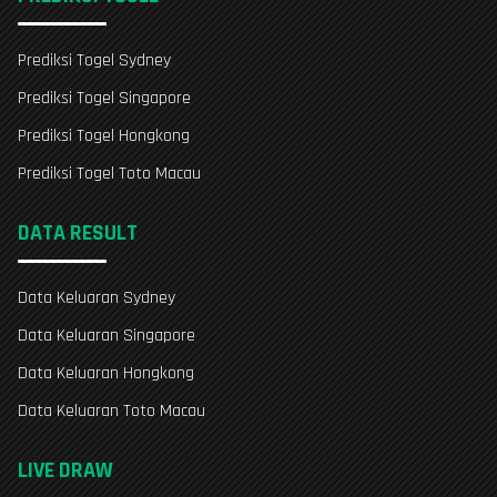
Prediksi Togel Sydney
Prediksi Togel Singapore
Prediksi Togel Hongkong
Prediksi Togel Toto Macau
DATA RESULT
Data Keluaran Sydney
Data Keluaran Singapore
Data Keluaran Hongkong
Data Keluaran Toto Macau
LIVE DRAW