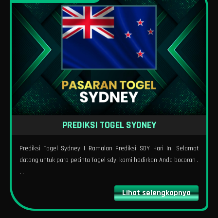
PREDIKSI TOGEL SYDNEY
Prediksi Togel Sydney | Ramalan Prediksi SDY Hari Ini Selamat
datang untuk para pecinta Togel sdy, kami hadirkan Anda bocoran .
. .
Lihat selengkapnya