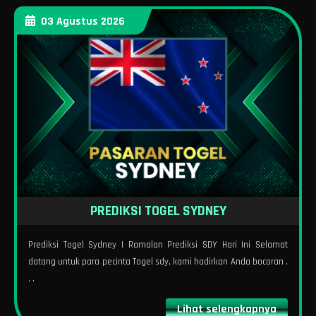
03 Agustus 2026
PREDIKSI TOGEL SYDNEY
Prediksi Togel Sydney | Ramalan Prediksi SDY Hari Ini Selamat
datang untuk para pecinta Togel sdy, kami hadirkan Anda bocoran .
. .
Lihat selengkapnya