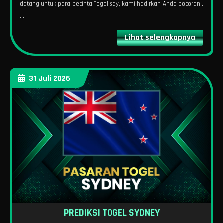
datang untuk para pecinta Togel sdy, kami hadirkan Anda bocoran .
. .
Lihat selengkapnya
31 Juli 2026
PREDIKSI TOGEL SYDNEY