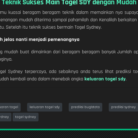
Teknik Sukses Main Togel SDY dengan
Mudah
 kamu kuasai beragam beragam teknik dalam memainkan nya supaya
angan mudah diterima sampai pahamilah dan Kenalilah berkaitan tekn
. Setelah itu teknik sukses bermain Togel Sydney.
ih jelas nanti menjadi pemenangnya
ng mudah buat dimainkan dari beragam beragam banyak Jumlah ops
ginya.
l Sydney terpercaya, ada sebaiknya anda terus lihat prediksi to
n mudah kembali anda dalam menebak angka
keluaran togel sdy
.
uaran togel
keluaran togel sdy
prediksi bugistoto
prediksi sydney
sydney
togel sydney