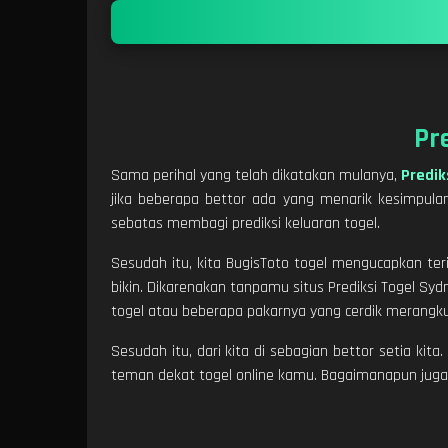
Pr
Sama perihal yang telah dikatakan mulanya,
Predik
jika beberapa bettor ada yang menarik kesimpulan b
sebatas membagi prediksi keluaran togel.
Sesudah itu, kita BugisToto togel mengucapkan terim
bikin. Dikarenakan tanpamu situs Prediksi Togel Syd
togel atau beberapa pakarnya yang cerdik merang
Sesudah itu, dari kita di sebagian bettor setia kit
teman dekat togel online kamu. Bagaimanapun juga, k