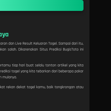
aya
uaran dan Live Result Keluaran Togel. Sampai dari itu,
kan salah. Dikarenakan Situs Prediksi BugisToto ini
rtamu tiap hari buat selalu tonton artikel yang kita
rediksi togel yang kita tebarkan dari beberapa pakar
an mulanya.
 dekat rekan dekat togel kamu, baik tongkrongan atau