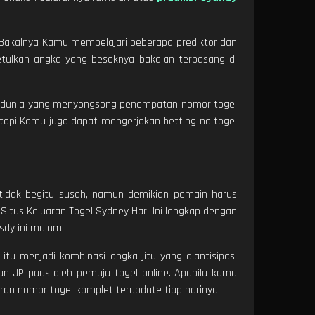
 Bakalnya Kamu mempelajari beberapa prediktor dan
tulkan angka yang besoknya bakalan terpasang di
agen dunia yang menyongsong penempatan nomor togel
tapi Kamu juga dapat mengerjakan betting no togel
tidak begitu susah, namun demikian pemain harus
Situs Keluaran Togel Sydney Hari Ini lengkap dengan
sdy ini malam.
tu menjadi kombinasi angka jitu yang diantisipasi
an JP paus oleh pemuja togel online. Apabila kamu
an nomor togel komplet terupdate tiap harinya.