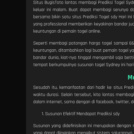
Situs BugisToto lantas membagi Prediksi Togel Sydn
keluar ini malam. Buat dapat membagi serunya da
bersama bikin satu situs Prediksi Togel sdy Hari In
yang professional memberikan keyakinan bandar judi
keuntungan di pemain togel online.
Seperti membagi potongan harga togel sampai 66%
keuntungan, ditambahkan lagi buat pemain togel yan
bandar dunia, kiat-nya tinggal mengambil saja bet
tempat berkumpulnya susunan togel Sydney ini hari s
M
Sesudah itu, kemanfaatan dari hadir ke situs Pred
waktu durasi. Selain tersebut, kita lantas membag
dalam internet, sama dengan di facebook, twitter, d
Susunan Efektif Mendapat Prediksi sdy
Susunan yang didefinisikan ini merupakan dengan m
yang dapat diinginkan mengikut sistem salurannya