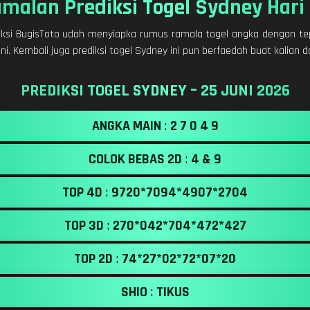
malan Prediksi Togel Sydney
Hari 
diksi BugisToto udah menyiapka rumus ramala togel angka dengan tep
i. Kembali juga prediksi togel Sydney ini pun berfaedah buat kalian 
PREDIKSI TOGEL SYDNEY – 25 JUNI 2026
ANGKA MAIN
:
2 7 0 4 9
COLOK BEBAS 2D
:
4 & 9
TOP 4D
:
9720*7094*4907*2704
TOP 3D
:
270*042*704*472*427
TOP 2D
:
74*27*02*72*07*20
SHIO
:
TIKUS