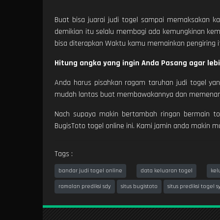
Buat bisa juarai judi togel sampai memaksakan
demikian itu selalu membagi ada kemungkinan kemen
bisa diterapkan Waktu kamu memainkan pengiring itu
Hitung angka yang ingin Anda Pasang agar leb
Anda harus pisahkan ragam taruhan judi togel ya
mudah lantas buat membawakannya dan memenan
Nach supaya makin bertambah ringan bermain toge
BugisToto togel online ini. Kami jamin anda maki
Tags :
bandar judi togel online
data keluaran togel
kel
ramalan prediksi sdy
situs bugistoto
situs prediksi togel 