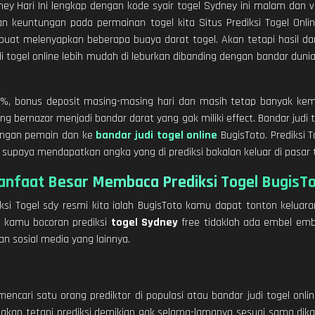
ey Hari Ini lengkap dengan kode syair togel Sydney ini malam dan vi
n keuntungan pada permainan togel kita Situs Prediksi Togel Onl
i buat melenyapkan beberapa buaya darat togel. Akan tetapi hasil dar
 togel online lebih mudah di leburkan dibanding dengan bandar dunia
, bonus deposit masing-masing hari dan masih tetap banyak kembal
g bernazar menjadi bandar darat yang gak miliki effect. Bandar jud
tingan pemain dan ke
bandar judi togel online
BugisToto. Prediksi 
upaya mendapatkan angka yang di prediksi bakalan keluar di pasar tog
anfaat Besar
Membaca Prediksi Togel BugisT
iksi Togel sdy resmi kita ialah BugisToto kamu dapat tonton keluar
i kamu bocoran prediksi
togel Sydney
free tidaklah ada embel embe
an sosial media yang lainnya.
encari satu orang prediktor di populasi atau bandar judi togel onl
, akan tetapi prediksi demikian gak selama-lamanya sesuai sama di