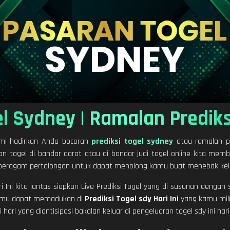
el Sydney | Ramalan Prediksi
ami hadirkan Anda bocoran
prediksi togel sydney
atau ramalan pre
n togel di bandar darat atau di bandar judi togel online kita memb
an beragam pertolongan untuk dapat menolong kamu buat menebak kelua
i Ini kita lantas siapkan Live Prediksi Togel yang di susunan denga
u kamu dapat memadukan di
Prediksi Togel sdy Hari Ini
yang kamu mili
ari yang diantisipasi bakalan keluar di pengeluaran togel sdy ini hari