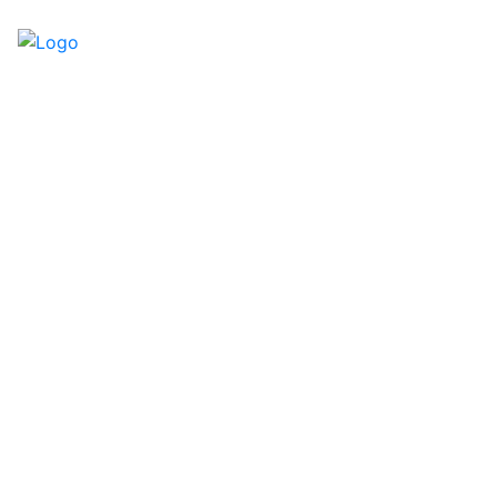
Keluaran Togel Hari Ini
Prediksi Togel
Data Keluaran
Live Draw
Paito Warna
Syair Togel
RTP Slot
Bukti JP