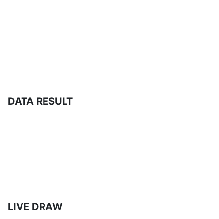
Prediksi Togel Sydney
Prediksi Togel Singapore
Prediksi Togel Hongkong
Prediksi Togel Toto Macau
DATA RESULT
Data Keluaran Sydney
Data Keluaran Singapore
Data Keluaran Hongkong
Data Keluaran Toto Macau
LIVE DRAW