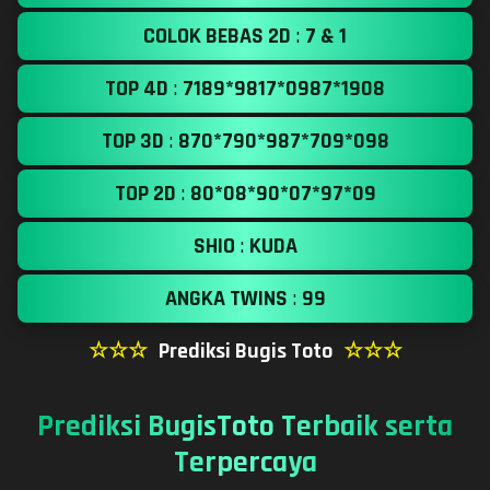
COLOK BEBAS 2D
:
7 & 1
TOP 4D
:
7189*9817*0987*1908
TOP 3D
:
870*790*987*709*098
TOP 2D
:
80*08*90*07*97*09
SHIO
:
KUDA
ANGKA TWINS
:
99
☆☆☆
Prediksi Bugis Toto
☆☆☆
Prediksi BugisToto Terbaik serta
Terpercaya