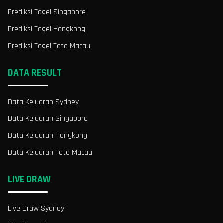
Prediksi Togel Singapore
Prediksi Togel Hongkong
Prediksi Togel Toto Macau
DATA RESULT
Data Keluaran Sydney
Data Keluaran Singapore
Data Keluaran Hongkong
Data Keluaran Toto Macau
LIVE DRAW
Live Draw Sydney