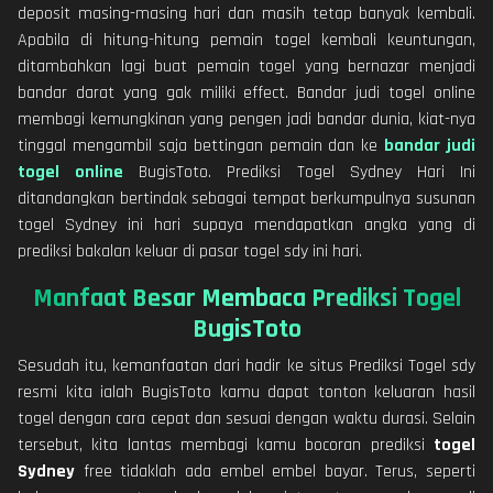
deposit masing-masing hari dan masih tetap banyak kembali.
Apabila di hitung-hitung pemain togel kembali keuntungan,
ditambahkan lagi buat pemain togel yang bernazar menjadi
bandar darat yang gak miliki effect. Bandar judi togel online
membagi kemungkinan yang pengen jadi bandar dunia, kiat-nya
tinggal mengambil saja bettingan pemain dan ke
bandar judi
togel online
BugisToto. Prediksi Togel Sydney Hari Ini
ditandangkan bertindak sebagai tempat berkumpulnya susunan
togel Sydney ini hari supaya mendapatkan angka yang di
prediksi bakalan keluar di pasar togel sdy ini hari.
Manfaat Besar
Membaca Prediksi Togel
BugisToto
Sesudah itu, kemanfaatan dari hadir ke situs Prediksi Togel sdy
resmi kita ialah BugisToto kamu dapat tonton keluaran hasil
togel dengan cara cepat dan sesuai dengan waktu durasi. Selain
tersebut, kita lantas membagi kamu bocoran prediksi
togel
Sydney
free tidaklah ada embel embel bayar. Terus, seperti