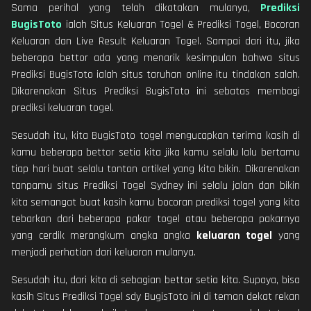
Sama perihal yang telah dikatakan mulanya,
Prediksi
BugisToto
ialah Situs Keluaran Togel & Prediksi Togel, Bocoran
Keluaran dan Live Result Keluaran Togel. Sampai dari itu, jika
beberapa bettor ada yang menarik kesimpulan bahwa situs
Prediksi BugisToto ialah situs taruhan online itu tindakan salah.
Dikarenakan Situs Prediksi BugisToto ini sebatas membagi
prediksi keluaran togel.
Sesudah itu, kita BugisToto togel mengucapkan terima kasih di
kamu beberapa bettor setia kita jika kamu selalu lalu bertamu
tiap hari buat selalu tonton artikel yang kita bikin. Dikarenakan
tanpamu situs Prediksi Togel Sydney ini selalu jalan dan bikin
kita semangat buat kasih kamu bocoran prediksi togel yang kita
tebarkan dari beberapa pakar togel atau beberapa pakarnya
yang cerdik merangkum angka angka
keluaran togel
yang
menjadi perhatian dari keluaran mulanya.
Sesudah itu, dari kita di sebagian bettor setia kita. Supaya, bisa
kasih Situs Prediksi Togel sdy BugisToto ini di teman dekat rekan