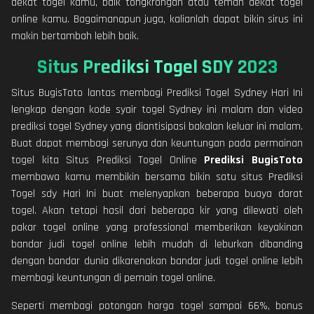
dekat togel kamu, baik tongkrongan atau teman dekat togel
online kamu. Bagaimanapun juga, kalianlah dapat bikin sirus ini
makin bertambah lebih baik.
Situs Prediksi Togel SDY 2023
Situs BugisToto lantas membagi Prediksi Togel Sydney Hari Ini
lengkap dengan kode syair togel Sydney ini malam dan video
prediksi togel Sydney yang diantisipasi bakalan keluar ini malam.
Buat dapat membagi serunya dan keuntungan pada permainan
togel kita Situs Prediksi Togel Online
Prediksi BugisToto
membawa kamu membikin bersama bikin satu situs Prediksi
Togel sdy Hari Ini buat melenyapkan beberapa buaya darat
togel. Akan tetapi hasil dari beberapa kir yang dilewati oleh
pakar togel online yang professional memberikan keyakinan
bandar judi togel online lebih mudah di leburkan dibanding
dengan bandar dunia dikarenakan bandar judi togel online lebih
membagi keuntungan di pemain togel online.
Seperti membagi potongan harga togel sampai 66%, bonus