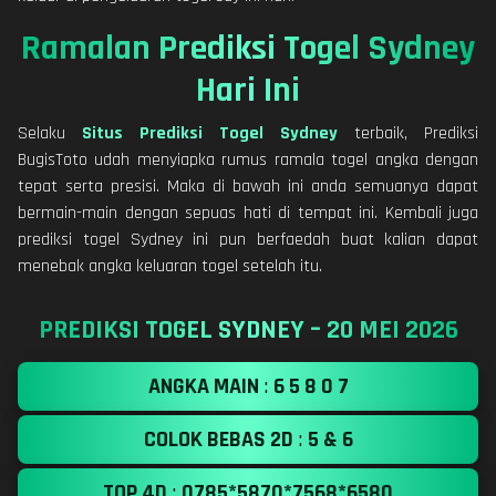
Ramalan Prediksi Togel Sydney
Hari Ini
Selaku
Situs Prediksi Togel Sydney
terbaik, Prediksi
BugisToto udah menyiapka rumus ramala togel angka dengan
tepat serta presisi. Maka di bawah ini anda semuanya dapat
bermain-main dengan sepuas hati di tempat ini. Kembali juga
prediksi togel Sydney ini pun berfaedah buat kalian dapat
menebak angka keluaran togel setelah itu.
PREDIKSI TOGEL SYDNEY – 20 MEI 2026
ANGKA MAIN
:
6 5 8 0 7
COLOK BEBAS 2D
:
5 & 6
TOP 4D
:
0785*5870*7568*6580