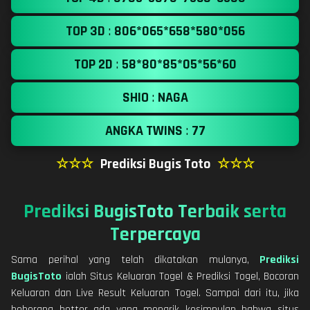
TOP 3D
:
806*065*658*580*056
TOP 2D
:
58*80*85*05*56*60
SHIO
:
NAGA
ANGKA TWINS
:
77
☆☆☆
Prediksi Bugis Toto
☆☆☆
Prediksi BugisToto Terbaik serta
Terpercaya
Sama perihal yang telah dikatakan mulanya,
Prediksi
BugisToto
ialah Situs Keluaran Togel & Prediksi Togel, Bocoran
Keluaran dan Live Result Keluaran Togel. Sampai dari itu, jika
beberapa bettor ada yang menarik kesimpulan bahwa situs