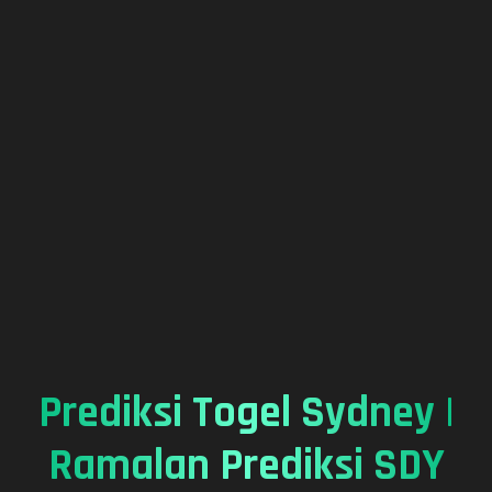
Prediksi Togel Sydney |
Ramalan Prediksi SDY