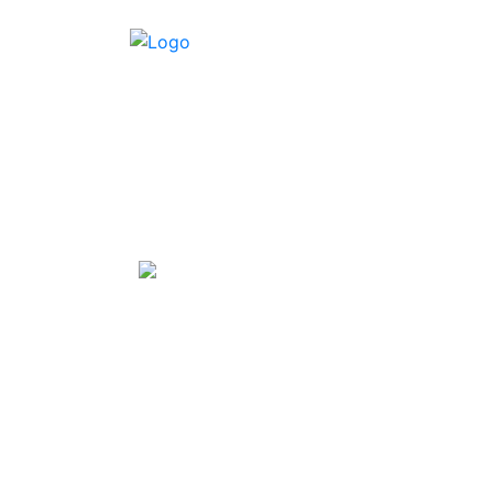
Keluaran Togel Hari Ini
Prediksi
Prediksi Togel
Selamat datang untuk para pecinta Toge
dan akurat di Prediksi BugisToto. Supaya 
anjuran supaya kamu selalu berdatang k
menolong kamu buat menebak keluaran toge