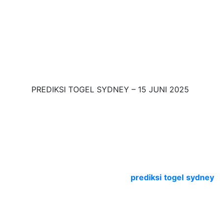
 Togel
Data Keluaran
Live Draw
Paito Warna
S
PREDIKSI TOGEL SYDNEY – 15 JUNI 2025
 Sydney | Ramalan Predik
l sdy, kami hadirkan Anda bocoran
prediksi togel sydney
a
kamu lebih pakar pada permainan togel di bandar darat ata
e Situs Prediksi BugisToto dikarenakan di situs kita 
l sdy ini hari dengan cara cepat.