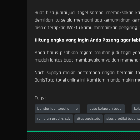
Buat bisa juarai judi togel sampai memaksakan
demikian itu selalu membagi ada kemungkinan kemen
bisa diterapkan Waktu kamu memainkan pengiring itu
Hitung angka yang ingin Anda Pasang agar leb
Anda harus pisahkan ragam taruhan judi togel ya
mudah lantas buat membawakannya dan memenan
Nach supaya makin bertambah ringan bermain toge
BugisToto togel online ini. Kami jamin anda maki
Tags :
bandar judi togel online
data keluaran togel
kel
ramalan prediksi sdy
situs bugistoto
situs prediksi togel 