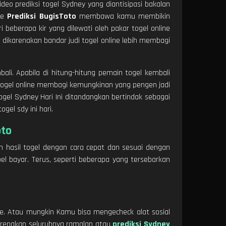
deo prediksi togel Sydney yang diantisipasi bakalan
ine
Prediksi BugisToto
membawa kamu membikin
i beberapa kir yang dilewati oleh pakar togel online
 dikarenakan bandar judi togel online lebih membagi
i. Apabila di hitung-hitung pemain togel kembali
i togel online membagi kemungkinan yang pengen jadi
Togel Sydney Hari Ini ditandangkan bertindak sebagai
el sdy ini hari.
oto
an hasil togel dengan cara cepat dan sesuai dengan
l bayar. Terus, seperti beberapa yang tersebarkan
ine. Atau mungkin Kamu bisa mengecheck alat sosial
karenakan seluruhnya ramalan atau
prediksi Sydney