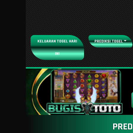
KELUARAN TOGEL HARI
PREDIKSI TOGEL
INI
PRED