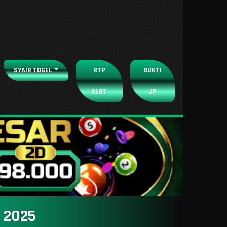
SYAIR TOGEL
RTP
BUKTI
SLOT
JP
 2025