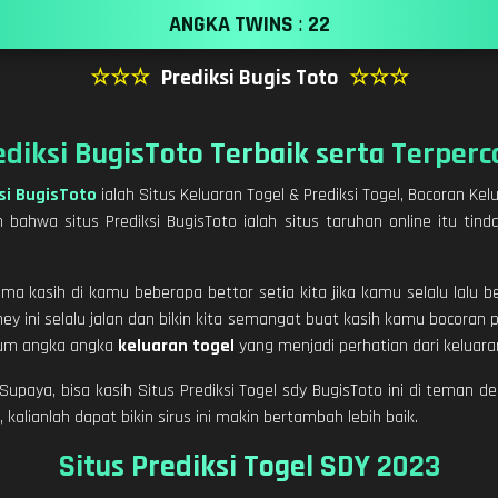
ANGKA TWINS
:
22
☆☆☆
Prediksi Bugis Toto
☆☆☆
ediksi BugisToto Terbaik serta Terperc
si
BugisToto
ialah Situs Keluaran Togel & Prediksi Togel, Bocoran Kel
ahwa situs Prediksi BugisToto ialah situs taruhan online itu tinda
a kasih di kamu beberapa bettor setia kita jika kamu selalu lalu be
ney ini selalu jalan dan bikin kita semangat buat kasih kamu bocoran p
kum angka angka
keluaran togel
yang menjadi perhatian dari keluar
a. Supaya, bisa kasih Situs Prediksi Togel sdy BugisToto ini di teman
alianlah dapat bikin sirus ini makin bertambah lebih baik.
Situs Prediksi Togel SDY 2023