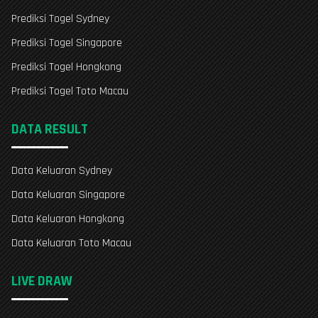
Prediksi Togel Sydney
Prediksi Togel Singapore
Prediksi Togel Hongkong
Prediksi Togel Toto Macau
DATA RESULT
Data Keluaran Sydney
Data Keluaran Singapore
Data Keluaran Hongkong
Data Keluaran Toto Macau
LIVE DRAW