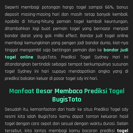
Seperti membagi potongan harga togel sampai 66%, bonus
deposit masing-masing hari dan masih tetap banyak kembali.
Apabila di hitung-hitung pemain togel kembali keuntungan,
ditambahkan lagi buat pemain togel yang bernazar menjadi
bandar darat yang gak miliki effect. Bandar judi togel online
membagi kemungkinan yang pengen jadi bandar dunia, kiat-nya
tinggal mengambil saja bettingan pemain dan ke
bandar judi
togel online
BugisToto. Prediksi Togel Sydney Hari Ini
ditandangkan bertindak sebagai tempat berkumpulnya susunan
togel Sydney ini hari supaya mendapatkan angka yang di
prediksi bakalan keluar di pasar togel sdy ini hari.
Manfaat Besar
Membaca Prediksi Togel
BugisToto
Sesudah itu, kemanfaatan dari hadir ke situs Prediksi Togel sdy
resmi kita ialah BugisToto kamu dapat tonton keluaran hasil
togel dengan cara cepat dan sesuai dengan waktu durasi. Selain
tersebut, kita lantas membagi kamu bocoran prediksi
togel