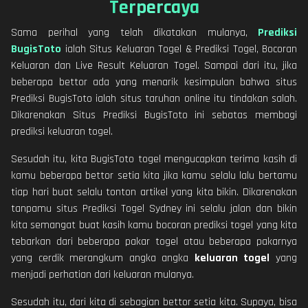
Terpercaya
Sama perihal yang telah dikatakan mulanya,
Prediksi
BugisToto
ialah Situs Keluaran Togel & Prediksi Togel, Bocoran
Keluaran dan Live Result Keluaran Togel. Sampai dari itu, jika
beberapa bettor ada yang menarik kesimpulan bahwa situs
Prediksi BugisToto ialah situs taruhan online itu tindakan salah.
Dikarenakan Situs Prediksi BugisToto ini sebatas membagi
prediksi keluaran togel.
Sesudah itu, kita BugisToto togel mengucapkan terima kasih di
kamu beberapa bettor setia kita jika kamu selalu lalu bertamu
tiap hari buat selalu tonton artikel yang kita bikin. Dikarenakan
tanpamu situs Prediksi Togel Sydney ini selalu jalan dan bikin
kita semangat buat kasih kamu bocoran prediksi togel yang kita
tebarkan dari beberapa pakar togel atau beberapa pakarnya
yang cerdik merangkum angka angka
keluaran togel
yang
menjadi perhatian dari keluaran mulanya.
Sesudah itu, dari kita di sebagian bettor setia kita. Supaya, bisa