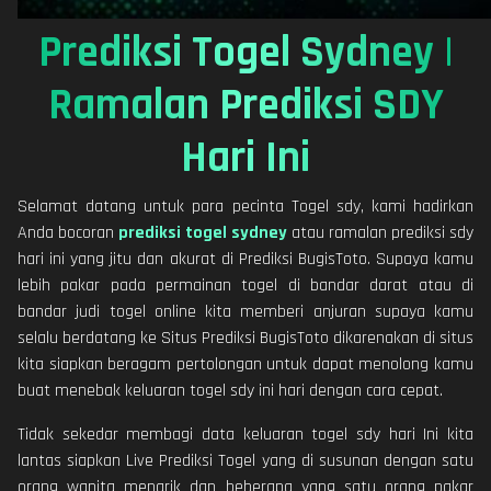
Prediksi Togel Sydney |
Ramalan Prediksi SDY
Hari Ini
Selamat datang untuk para pecinta Togel sdy, kami hadirkan
Anda bocoran
prediksi togel sydney
atau ramalan prediksi sdy
hari ini yang jitu dan akurat di Prediksi BugisToto. Supaya kamu
lebih pakar pada permainan togel di bandar darat atau di
bandar judi togel online kita memberi anjuran supaya kamu
selalu berdatang ke Situs Prediksi BugisToto dikarenakan di situs
kita siapkan beragam pertolongan untuk dapat menolong kamu
buat menebak keluaran togel sdy ini hari dengan cara cepat.
Tidak sekedar membagi data keluaran togel sdy hari Ini kita
lantas siapkan Live Prediksi Togel yang di susunan dengan satu
orang wanita menarik dan beberapa yang satu orang pakar