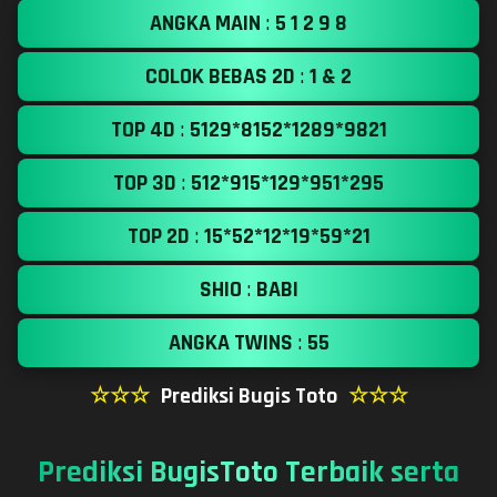
ANGKA MAIN
:
5 1 2 9 8
COLOK BEBAS 2D
:
1 & 2
TOP 4D
:
5129*8152*1289*9821
TOP 3D
:
512*915*129*951*295
TOP 2D
:
15*52*12*19*59*21
SHIO
:
BABI
ANGKA TWINS
:
55
☆☆☆
Prediksi Bugis Toto
☆☆☆
Prediksi BugisToto Terbaik serta