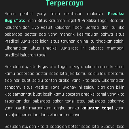
Terpercaya
Sama perihal yang telah dikatakan mulanya,
Prediksi
BugisToto
ialah Situs Keluaran Togel & Prediksi Togel, Bocoran
Keluaran dan Live Result Keluaran Togel. Sampai dari itu, jika
beberapa bettor ada yang menarik kesimpulan bahwa situs
Prediksi BugisToto ialah situs taruhan online itu tindakan salah.
Dikarenakan Situs Prediksi BugisToto ini sebatas membagi
prediksi keluaran togel.
Sesudah itu, kita BugisToto togel mengucapkan terima kasih di
kamu beberapa bettor setia kita jika kamu selalu lalu bertamu
tiap hari buat selalu tonton artikel yang kita bikin. Dikarenakan
tanpamu situs Prediksi Togel Sydney ini selalu jalan dan bikin
kita semangat buat kasih kamu bocoran prediksi togel yang kita
tebarkan dari beberapa pakar togel atau beberapa pakarnya
yang cerdik merangkum angka angka
keluaran togel
yang
menjadi perhatian dari keluaran mulanya.
Sesudah itu, dari kita di sebagian bettor setia kita. Supaya, bisa