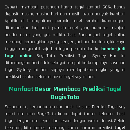
Seperti membagi potongan harga togel sampai 66%, bonus
deposit masing-masing hari dan masih tetap banyak kembali.
Apabila di hitung-hitung pemain togel kembali keuntungan,
ditambahkan lagi buat pemain togel yang bernazar menjadi
bandar darat yang gak miliki effect. Bandar judi togel online
membagi kemungkinan yang pengen jadi bandar dunia, kiat-nya
tinggal mengambil saja bettingan pemain dan ke
bandar judi
togel online
BugisToto. Prediksi Togel Sydney Hari Ini
ditandangkan bertindak sebagai tempat berkumpulnya susunan
togel Sydney ini hari supaya mendapatkan angka yang di
prediksi bakalan keluar di pasar togel sdy ini hari.
Manfaat Besar
Membaca Prediksi Togel
BugisToto
Sesudah itu, kemanfaatan dari hadir ke situs Prediksi Togel sdy
resmi kita ialah BugisToto kamu dapat tonton keluaran hasil
togel dengan cara cepat dan sesuai dengan waktu durasi. Selain
tersebut, kita lantas membagi kamu bocoran prediksi
togel