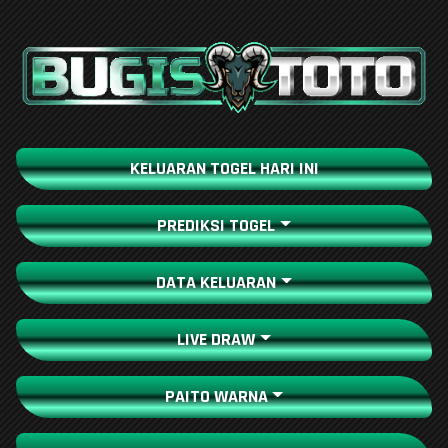
KELUARAN TOGEL HARI INI
PREDIKSI TOGEL
DATA KELUARAN
LIVE DRAW
PAITO WARNA