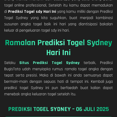
togel online professional, Setelah itu kamu dapat memadukan
di
Prediksi Togel sdy Hari Ini
yang kamu miliki dengan Prediksi
Togel Sydney yang kita suguhkan, buat menjadi kombinasi
susunan angka togel baik ini hari yang diantisipasi bakalan
keluar di pengeluaran togel sdy ini hari.
Ramalan Prediksi Togel Sydney
Hari Ini
Selaku
Situs Prediksi Togel Sydney
terbaik, Prediksi
BugisToto udah menyiapka rumus ramala togel angka dengan
tepat serta presisi. Maka di bawah ini anda semuanya dapat
bermain-main dengan sepuas hati di tempat ini. Kembali juga
prediksi togel Sydney ini pun berfaedah buat kalian dapat
menebak angka keluaran togel setelah itu.
PREDIKSI TOGEL SYDNEY – 06 JULI 2025