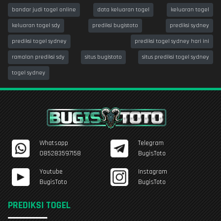
bandar judi togel online
data keluaran togel
keluaran togel
keluaran togel sdy
prediksi bugistoto
prediksi sydney
prediksi togel sydney
prediksi togel sydney hari ini
ramalan prediksi sdy
situs bugistoto
situs prediksi togel sydney
togel sydney
Whatsapp
Telegram
085283597158
BugisToto
Youtube
Instagram
BugisToto
BugisToto
PREDIKSI TOGEL