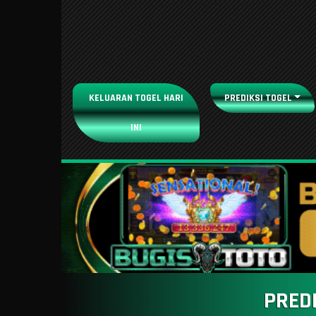
KELUARAN TOGEL HARI
PREDIKSI TOGEL
INI
PRED