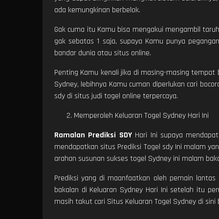
ada kemungkinan berbelok.
Gak cuma itu Kamu bisa mengakui mengambil taruha
gak sebatas 1 saja, supaya Kamu punya pegangan
bandar dunia atau situs online.
Penting Kamu kenali jika di masing-masing tempat 
Sydney, lebihnya Kamu cuman diperlukan cari boco
sdy di situs judi togel online terpercaya.
Memperoleh Keluaran Togel Sydney Hari Ini
Ramalan
Prediksi
SDY
Hari Ini supaya mendapa
mendapatkan situs Prediksi Togel sdy Ini malam yan
arahan susunan sukses togel Sydney ini malam baka
Prediksi yang di maanfaatkan oleh pemain lantas 
bakalan di Keluaran Sydney Hari Ini setelah itu 
masih takut cari Situs Keluaran Togel Sydney di sin