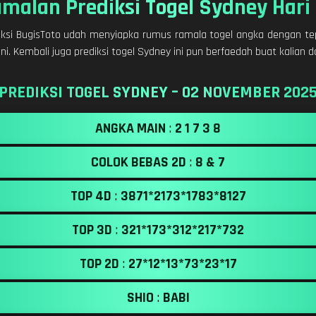
malan Prediksi Togel Sydney
Hari 
diksi BugisToto udah menyiapka rumus ramala togel angka dengan tep
i. Kembali juga prediksi togel Sydney ini pun berfaedah buat kalian 
PREDIKSI TOGEL SYDNEY – 02 NOVEMBER 202
ANGKA MAIN
:
2 1 7 3 8
COLOK BEBAS 2D
:
8 & 7
TOP 4D
:
3871*2173*1783*8127
TOP 3D
:
321*173*312*217*732
TOP 2D
:
27*12*13*73*23*17
SHIO
:
BABI