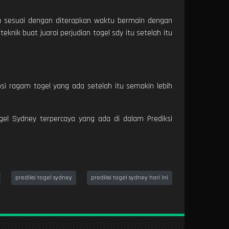
 sesuai dengan diterapkan waktu bermain dengan
ik buat juarai perjudian togel sdy itu setelah itu
i ragam togel yang ada setelah itu semakin lebih
gel Sydney terpercaya yang ada di dalam Prediksi
prediksi togel sydney
prediksi togel sydney hari ini