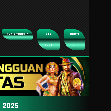
SYAIR TOGEL
RTP
BUKTI
SLOT
JP
 2025