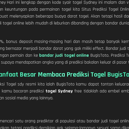
ey Hari Ini lengkap dengan kode syair togel Sydney ini malam dan vi
n keuntungan pada permainan togel kita Situs Prediksi Togel Onl
i buat melenyapkan beberapa buaya darat togel. Akan tetapi hasil dar
 togel online lebih mudah di leburkan dibanding dengan bandar dunia
, bonus deposit masing-masing hari dan masih tetap banyak kembal
g bernazar menjadi bandar darat yang gak miliki effect. Bandar jud
tingan pemain dan ke
bandar judi togel online
BugisToto. Prediksi 
upaya mendapatkan angka yang di prediksi bakalan keluar di pasar tog
anfaat Besar
Membaca Prediksi Togel BugisT
iksi Togel sdy resmi kita ialah BugisToto kamu dapat tonton keluar
i kamu bocoran prediksi
togel Sydney
free tidaklah ada embel embe
an sosial media yang lainnya.
encari satu orang prediktor di populasi atau bandar judi togel onl
, akan tetapi prediksi demikian gak selama-lamanya sesuai sama di