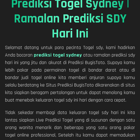
Prediksi Togel Sydney |
Ramalan Prediksi SDY
Hari Ini
Selamat datang untuk para pecinta Togel sdy, kami hadirkan
Anda bocoran
prediksi togel sydney
atau ramalan prediksi sdy
hari ini yang jitu dan akurat di Prediksi BugisToto. Supaya kamu
lebih pakar pada permainan togel di bandar darat atau di
bandar judi togel online kita memberi anjuran supaya kamu
selalu berdatang ke Situs Prediksi BugisToto dikarenakan di situs
kita siapkan beragam pertolongan untuk dapat menolong kamu
buat menebak keluaran togel sdy ini hari dengan cara cepat.
Tidak sekedar membagi data keluaran togel sdy hari Ini kita
lantas siapkan Live Prediksi Togel yang di susunan dengan satu
orang wanita menarik dan beberapa yang satu orang pakar
togel online professional, Setelah itu kamu dapat memadukan