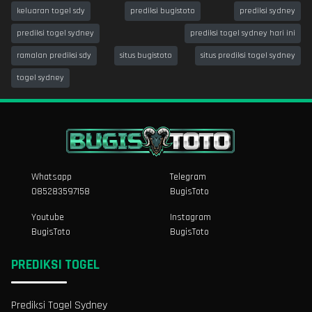
keluaran togel sdy
prediksi bugistoto
prediksi sydney
prediksi togel sydney
prediksi togel sydney hari ini
ramalan prediksi sdy
situs bugistoto
situs prediksi togel sydney
togel sydney
Whatsapp
Telegram
085283597158
BugisToto
Youtube
Instagram
BugisToto
BugisToto
PREDIKSI TOGEL
Prediksi Togel Sydney