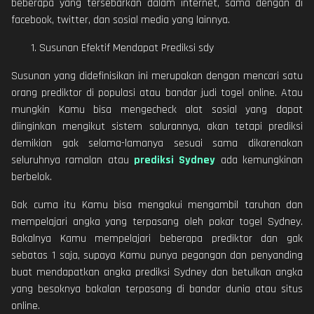
beberapa yang tersebarkan dalam internet, sama dengan di
facebook, twitter, dan sosial media yang lainnya.
Susunan Efektif Mendapat Prediksi sdy
Susunan yang didefinisikan ini merupakan dengan mencari satu
orang prediktor di populasi atau bandar judi togel online. Atau
mungkin Kamu bisa mengecheck alat sosial yang dapat
diinginkan mengikut sistem salurannya, akan tetapi prediksi
demikian gak selama-lamanya sesuai sama dikarenakan
seluruhnya ramalan atau
prediksi Sydney
ada kemungkinan
berbelok.
Gak cuma itu Kamu bisa mengakui mengambil taruhan dan
mempelajari angka yang terpasang oleh pakar togel Sydney.
Bakalnya Kamu mempelajari beberapa prediktor dan gak
sebatas 1 saja, supaya Kamu punya pegangan dan penyanding
buat mendapatkan angka prediksi Sydney dan betulkan angka
yang besoknya bakalan terpasang di bandar dunia atau situs
online.