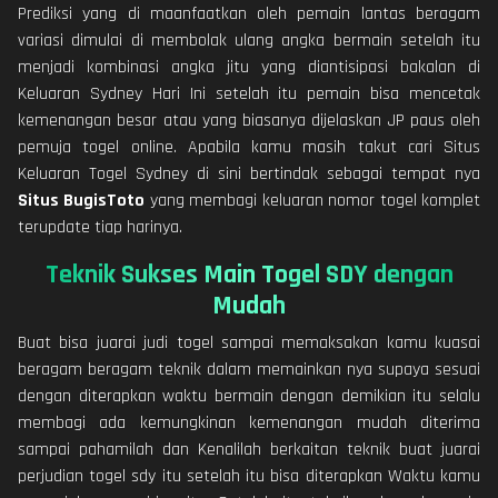
Prediksi yang di maanfaatkan oleh pemain lantas beragam
variasi dimulai di membolak ulang angka bermain setelah itu
menjadi kombinasi angka jitu yang diantisipasi bakalan di
Keluaran Sydney Hari Ini setelah itu pemain bisa mencetak
kemenangan besar atau yang biasanya dijelaskan JP paus oleh
pemuja togel online. Apabila kamu masih takut cari Situs
Keluaran Togel Sydney di sini bertindak sebagai tempat nya
Situs BugisToto
yang membagi keluaran nomor togel komplet
terupdate tiap harinya.
Teknik Sukses Main Togel SDY dengan
Mudah
Buat bisa juarai judi togel sampai memaksakan kamu kuasai
beragam beragam teknik dalam memainkan nya supaya sesuai
dengan diterapkan waktu bermain dengan demikian itu selalu
membagi ada kemungkinan kemenangan mudah diterima
sampai pahamilah dan Kenalilah berkaitan teknik buat juarai
perjudian togel sdy itu setelah itu bisa diterapkan Waktu kamu