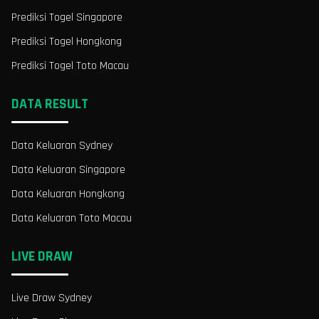
Prediksi Togel Singapore
Prediksi Togel Hongkong
Prediksi Togel Toto Macau
DATA RESULT
Data Keluaran Sydney
Data Keluaran Singapore
Data Keluaran Hongkong
Data Keluaran Toto Macau
LIVE DRAW
Live Draw Sydney