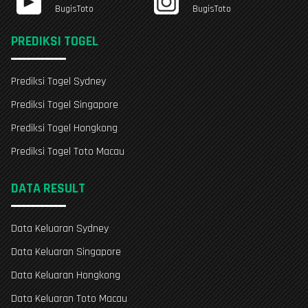
BugisToto
BugisToto
PREDIKSI TOGEL
Prediksi Togel Sydney
Prediksi Togel Singapore
Prediksi Togel Hongkong
Prediksi Togel Toto Macau
DATA RESULT
Data Keluaran Sydney
Data Keluaran Singapore
Data Keluaran Hongkong
Data Keluaran Toto Macau