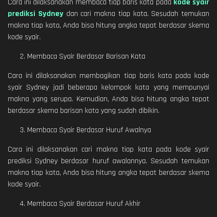
Cara ini dilaksanakan membaca tiap baris kata pada
kode syair
prediksi
Sydney
dan cari makna tiap kata. Sesudah temukan
makna tiap kata, Anda bisa hitung angka tepat berdasar skema
kode syair.
Membaca Syair Berdasar Barisan Kata
Cara ini dilaksanakan membagikan tiap baris kata pada kode
syair Sydney jadi beberapa kelompok kata yang mempunyai
makna yang serupa. Kemudian, Anda bisa hitung angka tepat
berdasar skema barisan kata yang sudah dibikin.
Membaca Syair Berdasar Huruf Awalnya
Cara ini dilaksanakan cari makna tiap kata pada kode syair
prediksi Sydney berdasar huruf awalannya. Sesudah temukan
makna tiap kata, Anda bisa hitung angka tepat berdasar skema
kode syair.
Membaca Syair Berdasar Huruf Akhir