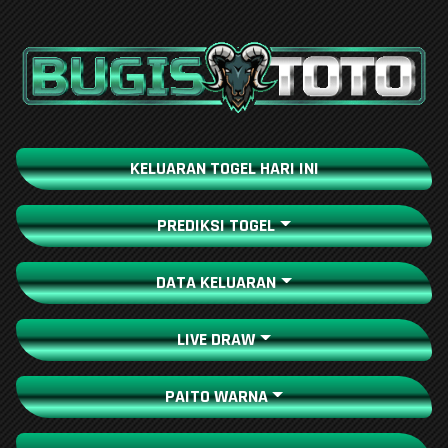
KELUARAN TOGEL HARI INI
PREDIKSI TOGEL
DATA KELUARAN
LIVE DRAW
PAITO WARNA