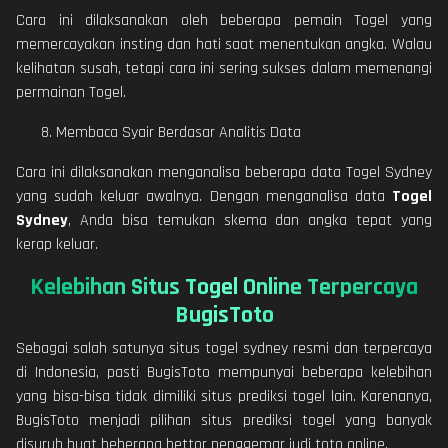
Cara ini dilaksanakan oleh beberapa pemain Togel yang
memercayakan insting dan hati saat menentukan angka. Walau
kelihatan susah, tetapi cara ini sering sukses dalam memenangi
permainan Togel.
Membaca Syair Berdasar Analitis Data
Cara ini dilaksanakan menganalisa beberapa data Togel Sydney
yang sudah keluar awalnya. Dengan menganalisa data
Togel
Sydney
, Anda bisa temukan skema dan angka tepat yang
kerap keluar.
Kelebihan Situs Togel Online Terpercaya
BugisToto
Sebagai salah satunya situs togel sydney resmi dan terpercaya
di Indonesia, pasti BugisToto mempunyai beberapa kelebihan
yang bisa-bisa tidak dimiliki situs prediksi togel lain. Karenanya,
BugisToto menjadi pilihan situs prediksi togel yang banyak
disuruh buat beberapa bettor penggemar judi toto online.