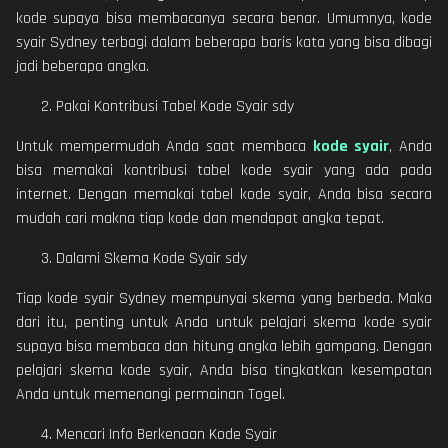
kode supaya bisa membacanya secara benar. Umumnya, kode
syair Sydney terbagi dalam beberapa baris kata yang bisa dibagi
jadi beberapa angka.
Pakai Kontribusi Tabel Kode Syair sdy
Untuk mempermudah Anda saat membaca
kode syair
, Anda
bisa memakai kontribusi tabel kode syair yang ada pada
internet. Dengan memakai tabel kode syair, Anda bisa secara
mudah cari makna tiap kode dan mendapat angka tepat.
Dalami Skema Kode Syair sdy
Tiap kode syair Sydney mempunyai skema yang berbeda. Maka
dari itu, penting untuk Anda untuk pelajari skema kode syair
supaya bisa membaca dan hitung angka lebih gampang. Dengan
pelajari skema kode syair, Anda bisa tingkatkan kesempatan
Anda untuk memenangi permainan Togel.
Mencari Info Berkenaan Kode Syair