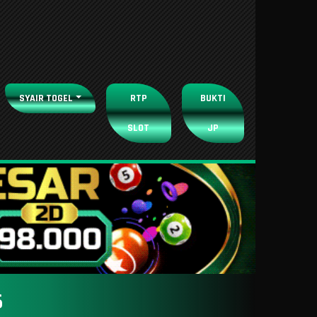
SYAIR TOGEL
RTP
BUKTI
SLOT
JP
6