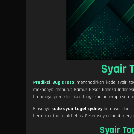
Syair 
Prediksi BugisToto
menghadirkan kode syair tog
maknanya menurut Kamus Besar Bahasa Indonesia 
Umumnya prediktor akan fungsikan beberapa sumber d
Biasanya
kode syair togel sydney
berdasar dari c
bermain atau colok bebas. Seterusnya dibuat menjadi
Syair To