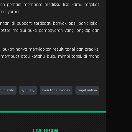
an pemain membaca prediksi. Jika kamu terpikat
 dan nyaman.
gan di support terdapat banyak opsi bank lokal.
ettor melalui bukti pembayaran yang lengkap dan
 bukan hanya menyiapkan result togel dan prediksi
 membuat atau ketahui buku mimpi togel, di mana
 bugistoto
syair sdy
syair togel sydney
togel online
LIVE DRAW