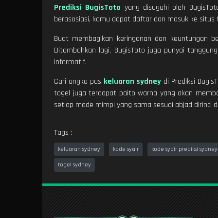
Prediksi BugisToto
yang disuguhi oleh BugisTot
berasosiasi, kamu dapat daftar dan masuk ke situs t
Buat membagikan keringanan dan keuntungan bebe
Ditambahkan lagi, BugisToto juga punyai tanggu
informatif.
Cari angka pas
keluaran sydney
di Prediksi Bugi
togel juga terdapat paito warna yang akan memb
setiap mode mimpi yang sama sesuai abjad dirinci 
Tags :
keluaran sydney
kode syair
kode syair prediksi sydney
togel sydney