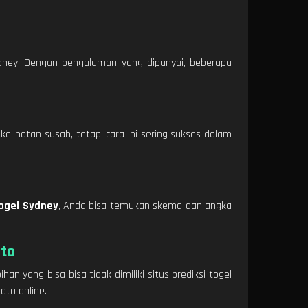
dney. Dengan pengalaman yang dipunyai, beberapa
lihatan susah, tetapi cara ini sering sukses dalam
ogel Sydney
, Anda bisa temukan skema dan angka
oto
n yang bisa-bisa tidak dimiliki situs prediksi togel
oto online.