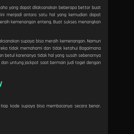
saha yang dapat dilaksanakan beberapa bettor buat
ini menjadi antara satu hal yang kemudian dapat
 meraih kemenangan enteng. Buat sukses menangkan
dilaksanakan supaya bisa meraih kemenangan. Namun
reka tidak memahami dan tidak ketahui Bagaimana
n betul karenanya tidak hal yang susah sebenarnya
g dan untung jackpot saat bermain judi togel dengan
y
tiap kode supaya bisa membacanya secara benar.