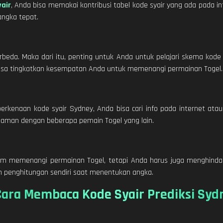
air
, Anda bisa memakai kontribusi tabel kode syair yang ada pada i
ngka tepat.
eda. Maka dari itu, penting untuk Anda untuk pelajari skema kode
bisa tingkatkan kesempatan Anda untuk memenangi permainan Togel.
erkenaan kode syair Sydney, Anda bisa cari info pada internet at
alaman dengan beberapa pemain Togel yang lain.
m memenangi permainan Togel, tetapi Anda harus juga menghindar 
n penghitungan sendiri saat menentukan angka.
Cara Membaca Kode Syair
Prediksi
Syd