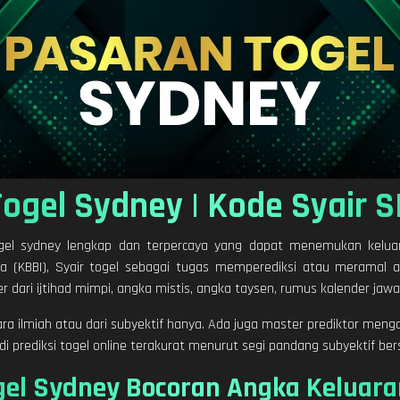
Togel Sydney | Kode Syair S
el sydney lengkap dan terpercaya yang dapat menemukan keluaran 
(KBBI), Syair togel sebagai tugas memperediksi atau meramal an
ari ijtihad mimpi, angka mistis, angka taysen, rumus kalender jawa 
ara ilmiah atau dari subyektif hanya. Ada juga master prediktor meng
 prediksi togel online terakurat menurut segi pandang subyektif bers
gel Sydney Bocoran Angka Keluaran