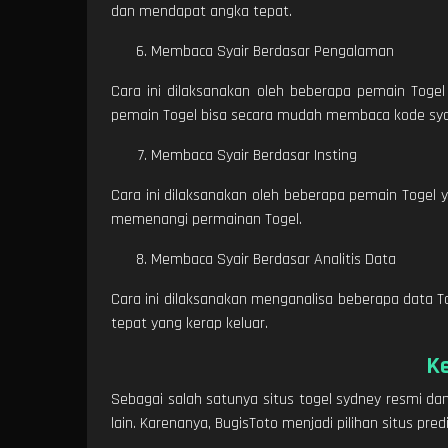
dan mendapat angka tepat.
Membaca Syair Berdasar Pengalaman
Cara ini dilaksanakan oleh beberapa pemain Tog
pemain Togel bisa secara mudah membaca kode sya
Membaca Syair Berdasar Insting
Cara ini dilaksanakan oleh beberapa pemain Togel 
memenangi permainan Togel.
Membaca Syair Berdasar Analitis Data
Cara ini dilaksanakan menganalisa beberapa data 
tepat yang kerap keluar.
Ke
Sebagai salah satunya situs togel sydney resmi dan 
lain. Karenanya, BugisToto menjadi pilihan situs pre