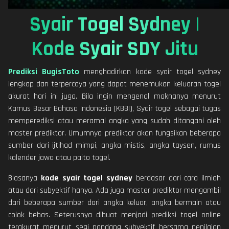
Syair Togel Sydney |
Kode Syair SDY Jitu
Prediksi BugisToto
menghadirkan kode syair togel sydney
lengkap dan terpercaya yang dapat menemukan keluaran togel
akurat hari ini juga. Bila ingin mengenal maknanya menurut
Kamus Besar Bahasa Indonesia (KBBI), Syair togel sebagai tugas
memperediksi atau meramal angka yang sudah ditangani oleh
master prediktor. Umumnya prediktor akan fungsikan beberapa
sumber dari ijtihad mimpi, angka mistis, angka taysen, rumus
kalender jawa atau paito togel.
Biasanya
kode syair togel sydney
berdasar dari cara ilmiah
atau dari subyektif hanya. Ada juga master prediktor mengambil
dari beberapa sumber dari angka keluar, angka bermain atau
colok bebas. Seterusnya dibuat menjadi prediksi togel online
terakurat menurut segi pandang subyektif bersama penilaian