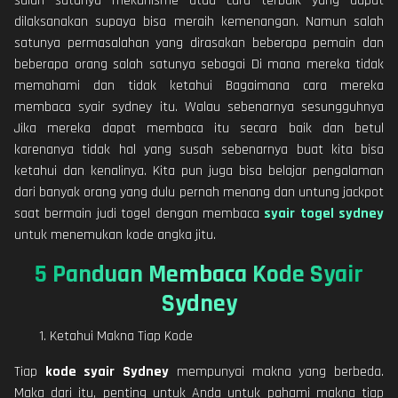
salah satunya mekanisme atau cara terbaik yang dapat
dilaksanakan supaya bisa meraih kemenangan. Namun salah
satunya permasalahan yang dirasakan beberapa pemain dan
beberapa orang salah satunya sebagai Di mana mereka tidak
memahami dan tidak ketahui Bagaimana cara mereka
membaca syair sydney itu. Walau sebenarnya sesungguhnya
Jika mereka dapat membaca itu secara baik dan betul
karenanya tidak hal yang susah sebenarnya buat kita bisa
ketahui dan kenalinya. Kita pun juga bisa belajar pengalaman
dari banyak orang yang dulu pernah menang dan untung jackpot
saat bermain judi togel dengan membaca
syair togel sydney
untuk menemukan kode angka jitu.
5 Panduan Membaca Kode Syair
Sydney
Ketahui Makna Tiap Kode
Tiap
kode syair Sydney
mempunyai makna yang berbeda.
Maka dari itu, penting untuk Anda untuk pahami makna tiap