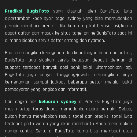
Prediksi BugisToto
yang disuguhi oleh BugisToto juga
dipertambah kode syair togel sydney yang bisa memudahkan
pemain membaca prediksi. Jika kamu terpikat berasosiasi, kamu
dapat daftar dan masuk ke situs togel online BugisToto saat ini
di mana siapkan servis daftar enteng dan nyaman.
Buat membagikan keringanan dan keuntungan beberapa bettor,
BugisToto juga siapkan servis keluasan deposit dengan di
support terdapat banyak opsi bank lokal. Ditambahkan lagi,
BugisToto juga punyai tanggung-jawab membagikan biaya
kemenangan sampai jackpot beberapa bettor melalui bukti
pembayaran yang lengkap dan informatif.
Cari angka pas
keluaran sydney
di Prediksi BugisToto juga
masih tetap terus dapat memudahkan para pemain. Sebab,
bukan hanya menyiapkan result togel dan prediksi togel juga
terdapat paito warna yang akan membantu Anda menemukan
nomor cantik. Serta di BugisToto kamu bisa membuat atau