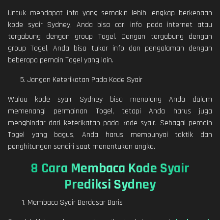
Untuk mendapat info yang semakin lebih lengkap berkenaan
kode syair Sydney, Anda bisa cari info pada internet atau
tergabung dengan group Togel. Dengan tergabung dengan
group Togel, Anda bisa tukar info dan pengalaman dengan
beberapa pemain Togel yang lain.
Jangan Keterikatan Pada Kode Syair
Walau kode syair Sydney bisa menolong Anda dalam
memenangi permainan Togel, tetapi Anda harus juga
menghindar dari keterikatan pada kode syair. Sebagai pemain
Togel yang bagus, Anda harus mempunyai taktik dan
penghitungan sendiri saat menentukan angka.
8 Cara Membaca Kode Syair
Prediksi
Sydney
Membaca Syair Berdasar Baris