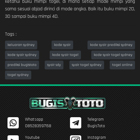
ketahui buku mimpi togel, di mana setiap mode mimpi yang
sama sesuai abjad dirinci di mode angka. Baik itu buku mimpi 2D,
3D sampai buku mimpi 4D.
Tags :
keluaran sydney
kode syair
kode syair prediksi sydney
kode syair sydney
kode syair togel
kode syair togel sydney
prediksi bugistoto
syair sdy
syair togel sydney
togel online
togel sydney
Whatsapp
Telegram
085283597158
BugisToto
Youtube
Instagram