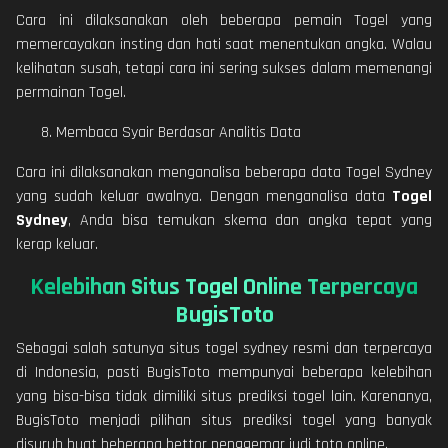
Cara ini dilaksanakan oleh beberapa pemain Togel yang
memercayakan insting dan hati saat menentukan angka. Walau
kelihatan susah, tetapi cara ini sering sukses dalam memenangi
permainan Togel.
Membaca Syair Berdasar Analitis Data
Cara ini dilaksanakan menganalisa beberapa data Togel Sydney
yang sudah keluar awalnya. Dengan menganalisa data
Togel
Sydney
, Anda bisa temukan skema dan angka tepat yang
kerap keluar.
Kelebihan Situs Togel Online Terpercaya
BugisToto
Sebagai salah satunya situs togel sydney resmi dan terpercaya
di Indonesia, pasti BugisToto mempunyai beberapa kelebihan
yang bisa-bisa tidak dimiliki situs prediksi togel lain. Karenanya,
BugisToto menjadi pilihan situs prediksi togel yang banyak
disuruh buat beberapa bettor penggemar judi toto online.