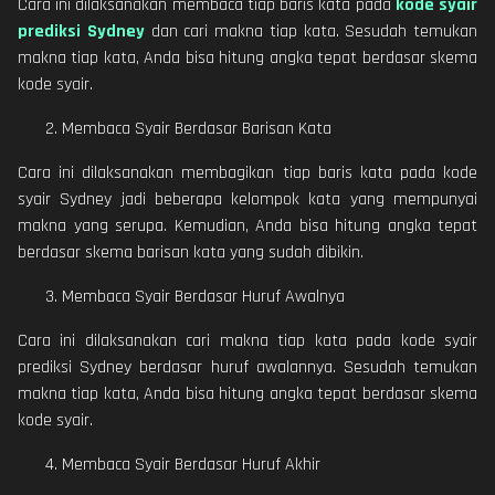
Cara ini dilaksanakan membaca tiap baris kata pada
kode syair
prediksi
Sydney
dan cari makna tiap kata. Sesudah temukan
makna tiap kata, Anda bisa hitung angka tepat berdasar skema
kode syair.
Membaca Syair Berdasar Barisan Kata
Cara ini dilaksanakan membagikan tiap baris kata pada kode
syair Sydney jadi beberapa kelompok kata yang mempunyai
makna yang serupa. Kemudian, Anda bisa hitung angka tepat
berdasar skema barisan kata yang sudah dibikin.
Membaca Syair Berdasar Huruf Awalnya
Cara ini dilaksanakan cari makna tiap kata pada kode syair
prediksi Sydney berdasar huruf awalannya. Sesudah temukan
makna tiap kata, Anda bisa hitung angka tepat berdasar skema
kode syair.
Membaca Syair Berdasar Huruf Akhir