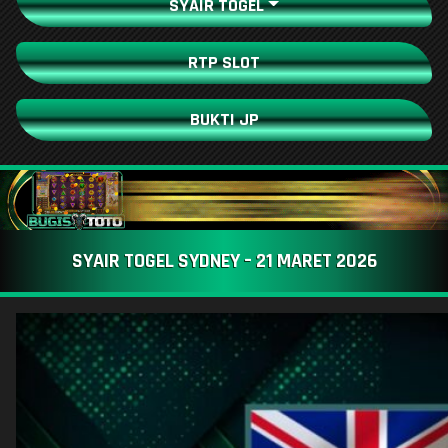
SYAIR TOGEL
RTP SLOT
BUKTI JP
SYAIR TOGEL SYDNEY – 21 MARET 2026