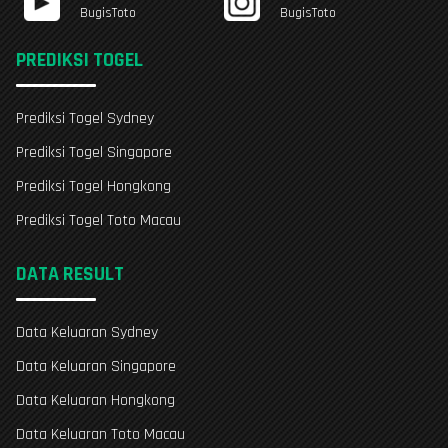
BugisToto
BugisToto
PREDIKSI TOGEL
Prediksi Togel Sydney
Prediksi Togel Singapore
Prediksi Togel Hongkong
Prediksi Togel Toto Macau
DATA RESULT
Data Keluaran Sydney
Data Keluaran Singapore
Data Keluaran Hongkong
Data Keluaran Toto Macau