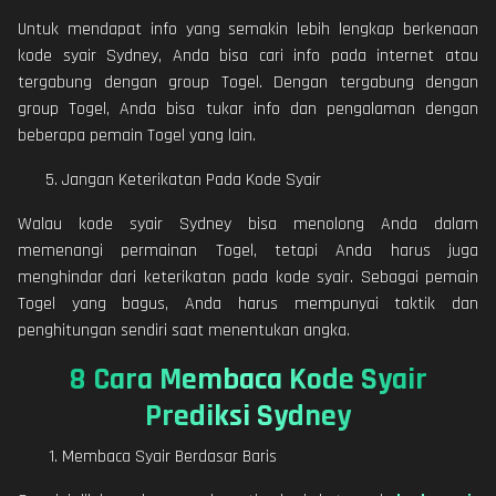
Untuk mendapat info yang semakin lebih lengkap berkenaan
kode syair Sydney, Anda bisa cari info pada internet atau
tergabung dengan group Togel. Dengan tergabung dengan
group Togel, Anda bisa tukar info dan pengalaman dengan
beberapa pemain Togel yang lain.
Jangan Keterikatan Pada Kode Syair
Walau kode syair Sydney bisa menolong Anda dalam
memenangi permainan Togel, tetapi Anda harus juga
menghindar dari keterikatan pada kode syair. Sebagai pemain
Togel yang bagus, Anda harus mempunyai taktik dan
penghitungan sendiri saat menentukan angka.
8 Cara Membaca Kode Syair
Prediksi
Sydney
Membaca Syair Berdasar Baris