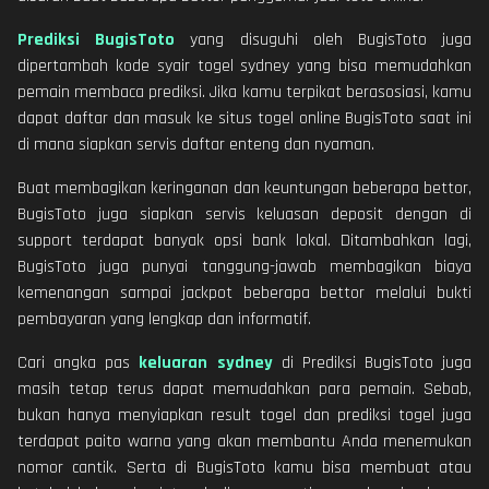
Prediksi BugisToto
yang disuguhi oleh BugisToto juga
dipertambah kode syair togel sydney yang bisa memudahkan
pemain membaca prediksi. Jika kamu terpikat berasosiasi, kamu
dapat daftar dan masuk ke situs togel online BugisToto saat ini
di mana siapkan servis daftar enteng dan nyaman.
Buat membagikan keringanan dan keuntungan beberapa bettor,
BugisToto juga siapkan servis keluasan deposit dengan di
support terdapat banyak opsi bank lokal. Ditambahkan lagi,
BugisToto juga punyai tanggung-jawab membagikan biaya
kemenangan sampai jackpot beberapa bettor melalui bukti
pembayaran yang lengkap dan informatif.
Cari angka pas
keluaran sydney
di Prediksi BugisToto juga
masih tetap terus dapat memudahkan para pemain. Sebab,
bukan hanya menyiapkan result togel dan prediksi togel juga
terdapat paito warna yang akan membantu Anda menemukan
nomor cantik. Serta di BugisToto kamu bisa membuat atau