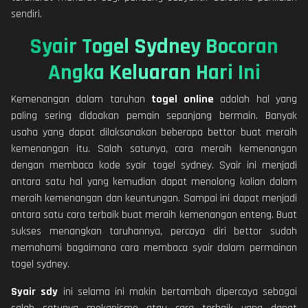
sendiri.
Syair Togel Sydney Bocoran
Angka Keluaran Hari Ini
Kemenangan dalam taruhan
togel online
adalah hal yang
paling sering didoakan pemain sepanjang bermain. Banyak
usaha yang dapat dilaksanakan beberapa bettor buat meraih
kemenangan itu. Salah satunya, cara meraih kemenangan
dengan membaca kode syair togel sydney. Syair ini menjadi
antara satu hal yang kemudian dapat menolong kalian dalam
meraih kemenangan dan keuntungan. Sampai ini dapat menjadi
antara satu cara terbaik buat meraih kemenangan enteng. Buat
sukses menangkan taruhannya, percaya diri bettor sudah
memahami bagaimana cara membaca syair dalam permainan
togel sydney.
Syair sdy
ini selama ini makin bertambah dipercaya sebagai