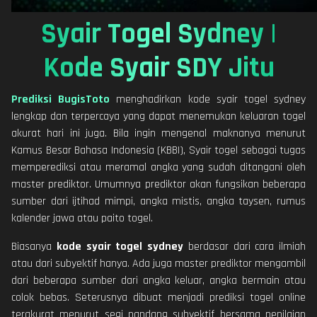
Syair Togel Sydney |
Kode Syair SDY Jitu
Prediksi BugisToto
menghadirkan kode syair togel sydney
lengkap dan terpercaya yang dapat menemukan keluaran togel
akurat hari ini juga. Bila ingin mengenal maknanya menurut
Kamus Besar Bahasa Indonesia (KBBI), Syair togel sebagai tugas
memperediksi atau meramal angka yang sudah ditangani oleh
master prediktor. Umumnya prediktor akan fungsikan beberapa
sumber dari ijtihad mimpi, angka mistis, angka taysen, rumus
kalender jawa atau paito togel.
Biasanya
kode syair togel sydney
berdasar dari cara ilmiah
atau dari subyektif hanya. Ada juga master prediktor mengambil
dari beberapa sumber dari angka keluar, angka bermain atau
colok bebas. Seterusnya dibuat menjadi prediksi togel online
terakurat menurut segi pandang subyektif bersama penilaian