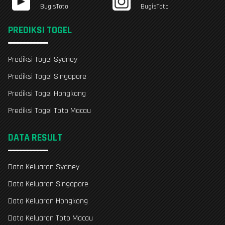
BugisToto
BugisToto
PREDIKSI TOGEL
Prediksi Togel Sydney
Prediksi Togel Singapore
Prediksi Togel Hongkong
Prediksi Togel Toto Macau
DATA RESULT
Data Keluaran Sydney
Data Keluaran Singapore
Data Keluaran Hongkong
Data Keluaran Toto Macau