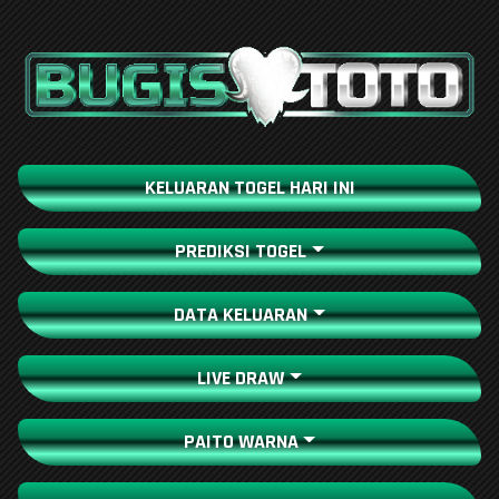
KELUARAN TOGEL HARI INI
PREDIKSI TOGEL
DATA KELUARAN
LIVE DRAW
PAITO WARNA