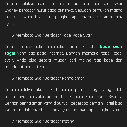
Cara ini dilaksanakan cari makna tiap kata pada kode syair
Sydney berdasar huruf pada akhirnya. Sesudah temukan makna
tiap kata, Anda bisa hitung angka tepat berdasar skema kode
syair.
Membaca Syair Berdasar Tabel Kode Syair
Cara ini dilaksanakan memakai kontribusi tabel
kode syair
togel
yang ada pada internet. Dengan memakai tabel kode
syair, Anda bisa secara mudah cari makna tiap kode dan
mendapat angka tepat.
Membaca Syair Berdasar Pengalaman
Cara ini dilaksanakan oleh beberapa pemain Togel yang telah
mempunyai pengalaman saat membaca kode syair Sydney.
Dengan pengalaman yang dipunyai, beberapa pemain Togel bisa
secara mudah membaca kode syair dan mendapat angka tepat.
Membaca Syair Berdasar Insting