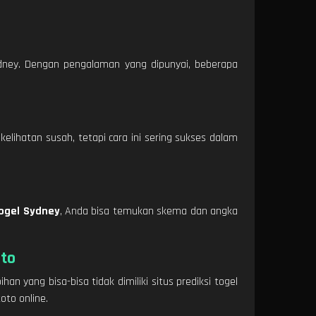
dney. Dengan pengalaman yang dipunyai, beberapa
lihatan susah, tetapi cara ini sering sukses dalam
ogel Sydney
, Anda bisa temukan skema dan angka
oto
n yang bisa-bisa tidak dimiliki situs prediksi togel
oto online.