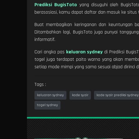
Prediksi BugisToto
yang disuguhi oleh BugisTot
berasosiasi, kamu dapat daftar dan masuk ke situs t
Buat membagikan keringanan dan keuntungan bebe
Ditambahkan lagi, BugisToto juga punyai tanggu
informatif.
Cari angka pas
keluaran sydney
di Prediksi Bugi
togel juga terdapat paito warna yang akan memb
setiap mode mimpi yang sama sesuai abjad dirinci 
Tags :
keluaran sydney
kode syair
kode syair prediksi sydney
togel sydney