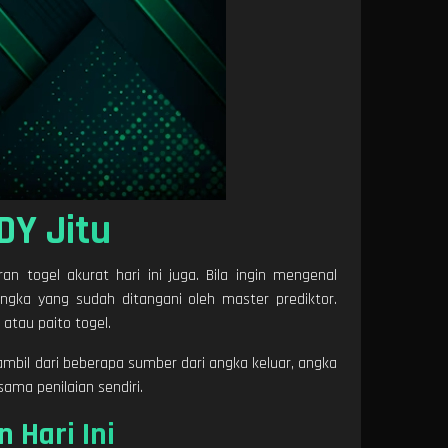
DY Jitu
togel akurat hari ini juga. Bila ingin mengenal
gka yang sudah ditangani oleh master prediktor.
atau paito togel.
ambil dari beberapa sumber dari angka keluar, angka
ama penilaian sendiri.
 Hari Ini