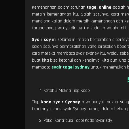
Kemenangan dalam taruhan
togel online
adalah h
meraih kemenangan itu. Salah satunya, cara mer
menolong kalian dalam meraih kemenangan dan keu
taruhannya, percaya diri bettor sudah memahami b
Syair sdy
ini selama ini makin bertambah diperca
salah satunya permasalahan yang dirasakan bebe
cara mereka membaca syair sydney itu. Walau sebe
buat kita bisa ketahui dan kenalinya. Kita pun jug
membaca
syair togel sydney
untuk menemukan ko
Ketahui Makna Tiap Kode
Tiap
kode syair Sydney
mempunyai makna yang b
Umumnya, kode syair Sydney terbagi dalam beberapa 
Pakai Kontribusi Tabel Kode Syair sdy