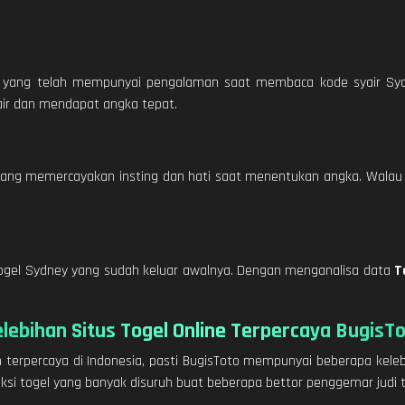
el yang telah mempunyai pengalaman saat membaca kode syair Sy
ir dan mendapat angka tepat.
yang memercayakan insting dan hati saat menentukan angka. Walau ke
Togel Sydney yang sudah keluar awalnya. Dengan menganalisa data
T
lebihan Situs Togel Online Terpercaya BugisT
terpercaya di Indonesia, pasti BugisToto mempunyai beberapa kelebiha
diksi togel yang banyak disuruh buat beberapa bettor penggemar judi t