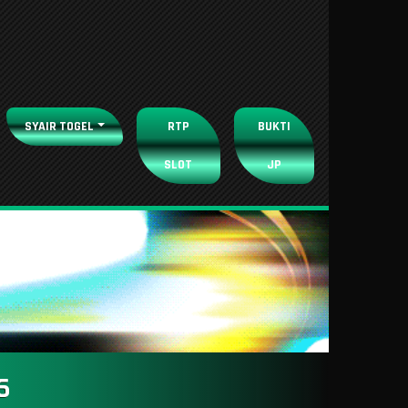
SYAIR TOGEL
RTP
BUKTI
SLOT
JP
6