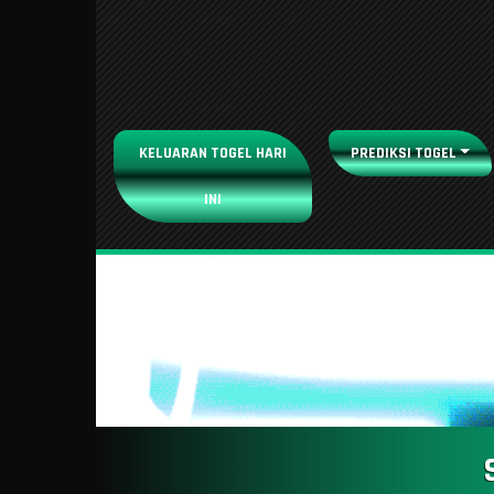
KELUARAN TOGEL HARI
PREDIKSI TOGEL
INI