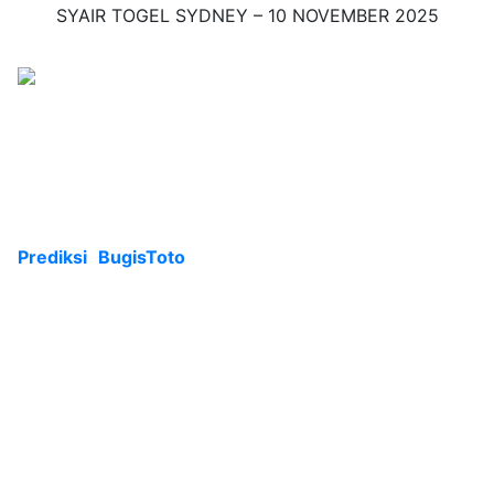
SYAIR TOGEL SYDNEY – 10 NOVEMBER 2025
Syair Togel Sydney |
Kode Syair SDY Jitu
Prediksi BugisToto
menghadirkan kode syair togel
sydney lengkap dan terpercaya yang dapat
menemukan keluaran togel akurat hari ini juga. Bila
ingin mengenal maknanya menurut Kamus Besar
Bahasa Indonesia (KBBI), Syair togel sebagai tugas
memperediksi atau meramal angka yang sudah
ditangani oleh master prediktor. Umumnya prediktor
akan fungsikan beberapa sumber dari ijtihad mimpi,
angka mistis, angka taysen, rumus kalender jawa atau