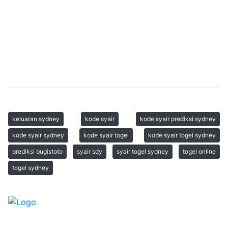
dan prediksi togel juga terdapat paito warna yang
akan membantu Anda menemukan nomor cantik. Serta
di BugisToto kamu bisa membuat atau ketahui buku
mimpi togel, di mana setiap mode mimpi yang sama
sesuai abjad dirinci di mode angka. Baik itu buku
mimpi 2D, 3D sampai buku mimpi 4D.
Tags :
keluaran sydney
kode syair
kode syair prediksi sydney
kode syair sydney
kode syair togel
kode syair togel sydney
prediksi bugistoto
syair sdy
syair togel sydney
togel online
togel sydney
Whatsapp
Telegram
Youtube
Instagram