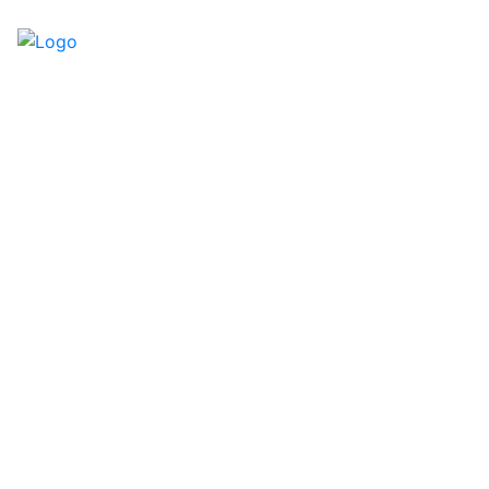
Keluaran Togel Hari Ini
Prediksi Togel
Data Keluaran
Live Draw
Paito Warna
Syair Togel
RTP Slot
Bukti JP