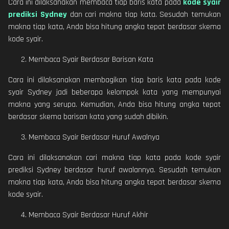
Cara ini dilaksanakan membaca tiap baris kata pada
kode syair
prediksi
Sydney
dan cari makna tiap kata. Sesudah temukan
makna tiap kata, Anda bisa hitung angka tepat berdasar skema
kode syair.
Membaca Syair Berdasar Barisan Kata
Cara ini dilaksanakan membagikan tiap baris kata pada kode
syair Sydney jadi beberapa kelompok kata yang mempunyai
makna yang serupa. Kemudian, Anda bisa hitung angka tepat
berdasar skema barisan kata yang sudah dibikin.
Membaca Syair Berdasar Huruf Awalnya
Cara ini dilaksanakan cari makna tiap kata pada kode syair
prediksi Sydney berdasar huruf awalannya. Sesudah temukan
makna tiap kata, Anda bisa hitung angka tepat berdasar skema
kode syair.
Membaca Syair Berdasar Huruf Akhir