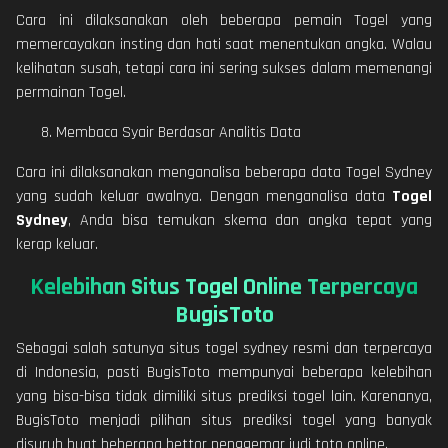
Cara ini dilaksanakan oleh beberapa pemain Togel yang
memercayakan insting dan hati saat menentukan angka. Walau
kelihatan susah, tetapi cara ini sering sukses dalam memenangi
permainan Togel.
Membaca Syair Berdasar Analitis Data
Cara ini dilaksanakan menganalisa beberapa data Togel Sydney
yang sudah keluar awalnya. Dengan menganalisa data
Togel
Sydney
, Anda bisa temukan skema dan angka tepat yang
kerap keluar.
Kelebihan Situs Togel Online Terpercaya
BugisToto
Sebagai salah satunya situs togel sydney resmi dan terpercaya
di Indonesia, pasti BugisToto mempunyai beberapa kelebihan
yang bisa-bisa tidak dimiliki situs prediksi togel lain. Karenanya,
BugisToto menjadi pilihan situs prediksi togel yang banyak
disuruh buat beberapa bettor penggemar judi toto online.