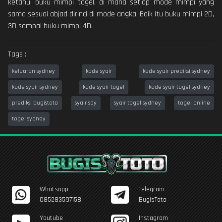
ketahui buku mimpi togel, di mana setiap mode mimpi yang
sama sesuai abjad dirinci di mode angka. Baik itu buku mimpi 2D,
3D sampai buku mimpi 4D.
Tags :
keluaran sydney
kode syair
kode syair prediksi sydney
kode syair sydney
kode syair togel
kode syair togel sydney
prediksi bugistoto
syair sdy
syair togel sydney
togel online
togel sydney
Whatsapp
Telegram
085283597158
BugisToto
Youtube
Instagram