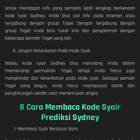
Untuk mendapat info yang semakin lebih lengkap berkenaan
kode syair Sydney, Anda bisa cari info pada internet atau
tergabung dengan group Togel. Dengan tergabung dengan
group Togel, Anda bisa tukar info dan pengalaman dengan
beberapa pemain Togel yang lain.
Jangan Keterikatan Pada Kode Syair
Walau kode syair Sydney bisa menolong Anda dalam
memenangi permainan Togel, tetapi Anda harus juga
menghindar dari keterikatan pada kode syair. Sebagai pemain
Togel yang bagus, Anda harus mempunyai taktik dan
penghitungan sendiri saat menentukan angka.
8 Cara Membaca Kode Syair
Prediksi
Sydney
Membaca Syair Berdasar Baris