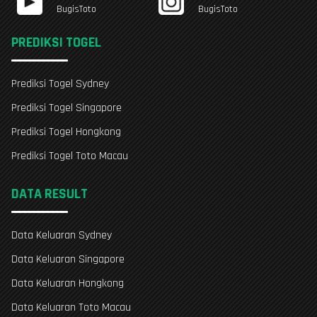
BugisToto
BugisToto
PREDIKSI TOGEL
Prediksi Togel Sydney
Prediksi Togel Singapore
Prediksi Togel Hongkong
Prediksi Togel Toto Macau
DATA RESULT
Data Keluaran Sydney
Data Keluaran Singapore
Data Keluaran Hongkong
Data Keluaran Toto Macau