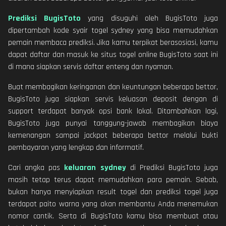
Prediksi BugisToto
yang disuguhi oleh BugisToto juga
dipertambah kode syair togel sydney yang bisa memudahkan
pemain membaca prediksi. Jika kamu terpikat berasosiasi, kamu
dapat daftar dan masuk ke situs togel online BugisToto saat ini
di mana siapkan servis daftar enteng dan nyaman.
Buat membagikan keringanan dan keuntungan beberapa bettor,
BugisToto juga siapkan servis keluasan deposit dengan di
support terdapat banyak opsi bank lokal. Ditambahkan lagi,
BugisToto juga punyai tanggung-jawab membagikan biaya
kemenangan sampai jackpot beberapa bettor melalui bukti
pembayaran yang lengkap dan informatif.
Cari angka pas
keluaran sydney
di Prediksi BugisToto juga
masih tetap terus dapat memudahkan para pemain. Sebab,
bukan hanya menyiapkan result togel dan prediksi togel juga
terdapat paito warna yang akan membantu Anda menemukan
nomor cantik. Serta di BugisToto kamu bisa membuat atau