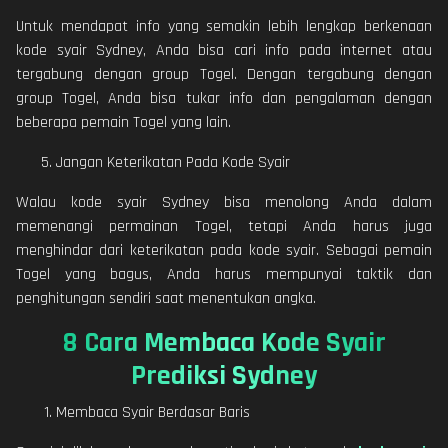
Untuk mendapat info yang semakin lebih lengkap berkenaan
kode syair Sydney, Anda bisa cari info pada internet atau
tergabung dengan group Togel. Dengan tergabung dengan
group Togel, Anda bisa tukar info dan pengalaman dengan
beberapa pemain Togel yang lain.
Jangan Keterikatan Pada Kode Syair
Walau kode syair Sydney bisa menolong Anda dalam
memenangi permainan Togel, tetapi Anda harus juga
menghindar dari keterikatan pada kode syair. Sebagai pemain
Togel yang bagus, Anda harus mempunyai taktik dan
penghitungan sendiri saat menentukan angka.
8 Cara Membaca Kode Syair
Prediksi
Sydney
Membaca Syair Berdasar Baris