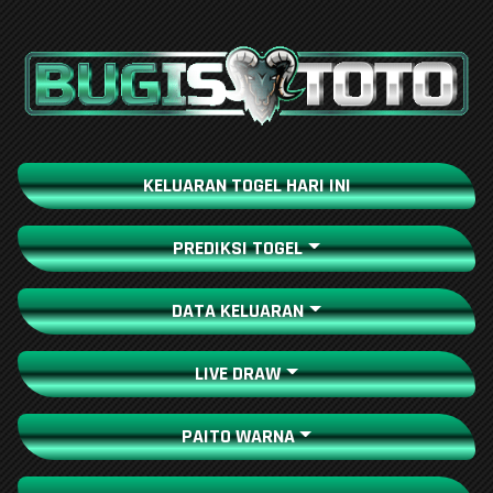
KELUARAN TOGEL HARI INI
PREDIKSI TOGEL
DATA KELUARAN
LIVE DRAW
PAITO WARNA