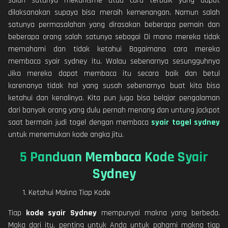
salah satunya mekanisme atau cara terbaik yang dapat
dilaksanakan supaya bisa meraih kemenangan. Namun salah
satunya permasalahan yang dirasakan beberapa pemain dan
beberapa orang salah satunya sebagai Di mana mereka tidak
memahami dan tidak ketahui Bagaimana cara mereka
membaca syair sydney itu. Walau sebenarnya sesungguhnya
Jika mereka dapat membaca itu secara baik dan betul
karenanya tidak hal yang susah sebenarnya buat kita bisa
ketahui dan kenalinya. Kita pun juga bisa belajar pengalaman
dari banyak orang yang dulu pernah menang dan untung jackpot
saat bermain judi togel dengan membaca
syair togel sydney
untuk menemukan kode angka jitu.
5 Panduan Membaca Kode Syair
Sydney
Ketahui Makna Tiap Kode
Tiap
kode syair Sydney
mempunyai makna yang berbeda.
Maka dari itu, penting untuk Anda untuk pahami makna tiap