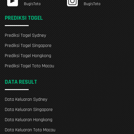
BugisToto
BugisToto
PREDIKSI TOGEL
Prediksi Togel Sydney
Prediksi Togel Singapore
Prediksi Togel Hongkong
Prediksi Togel Toto Macau
DATA RESULT
Data Keluaran Sydney
Data Keluaran Singapore
Data Keluaran Hongkong
Data Keluaran Toto Macau