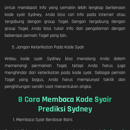
Untuk mendapat info yang semakin lebih lengkap berkenaan
kode syair Sydney, Anda bisa cari info pada internet atau
tergabung dengan group Togel. Dengan tergabung dengan
group Togel, Anda bisa tukar info dan pengalaman dengan
beberapa pemain Togel yang lain.
Jangan Keterikatan Pada Kode Syair
Walau kode syair Sydney bisa menolong Anda dalam
memenangi permainan Togel, tetapi Anda harus juga
menghindar dari keterikatan pada kode syair. Sebagai pemain
Togel yang bagus, Anda harus mempunyai taktik dan
penghitungan sendiri saat menentukan angka.
8 Cara Membaca Kode Syair
Prediksi
Sydney
Membaca Syair Berdasar Baris