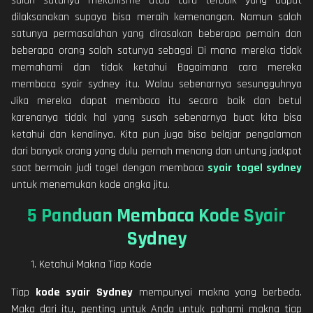
salah satunya mekanisme atau cara terbaik yang dapat
dilaksanakan supaya bisa meraih kemenangan. Namun salah
satunya permasalahan yang dirasakan beberapa pemain dan
beberapa orang salah satunya sebagai Di mana mereka tidak
memahami dan tidak ketahui Bagaimana cara mereka
membaca syair sydney itu. Walau sebenarnya sesungguhnya
Jika mereka dapat membaca itu secara baik dan betul
karenanya tidak hal yang susah sebenarnya buat kita bisa
ketahui dan kenalinya. Kita pun juga bisa belajar pengalaman
dari banyak orang yang dulu pernah menang dan untung jackpot
saat bermain judi togel dengan membaca
syair togel sydney
untuk menemukan kode angka jitu.
5 Panduan Membaca Kode Syair
Sydney
Ketahui Makna Tiap Kode
Tiap
kode syair Sydney
mempunyai makna yang berbeda.
Maka dari itu, penting untuk Anda untuk pahami makna tiap