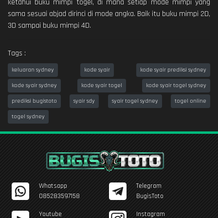
ketahui buku mimpi togel, di mana setiap mode mimpi yang
sama sesuai abjad dirinci di mode angka. Baik itu buku mimpi 2D,
3D sampai buku mimpi 4D.
Tags :
keluaran sydney
kode syair
kode syair prediksi sydney
kode syair sydney
kode syair togel
kode syair togel sydney
prediksi bugistoto
syair sdy
syair togel sydney
togel online
togel sydney
Whatsapp
Telegram
085283597158
BugisToto
Youtube
Instagram