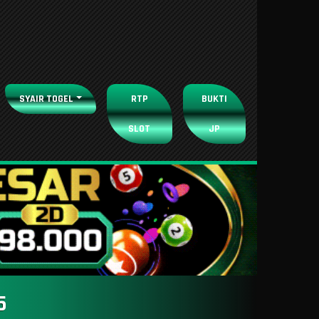
SYAIR TOGEL
RTP
BUKTI
SLOT
JP
5