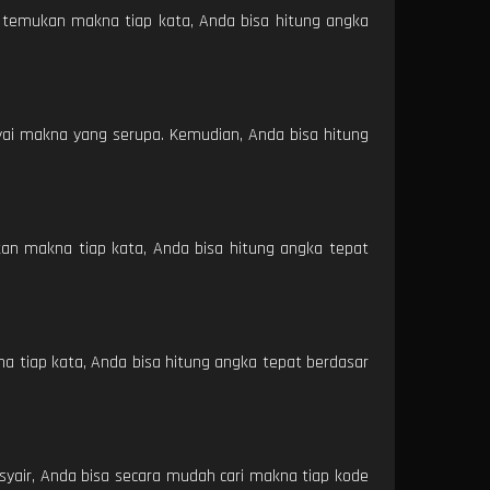
 temukan makna tiap kata, Anda bisa hitung angka
yai makna yang serupa. Kemudian, Anda bisa hitung
kan makna tiap kata, Anda bisa hitung angka tepat
a tiap kata, Anda bisa hitung angka tepat berdasar
yair, Anda bisa secara mudah cari makna tiap kode