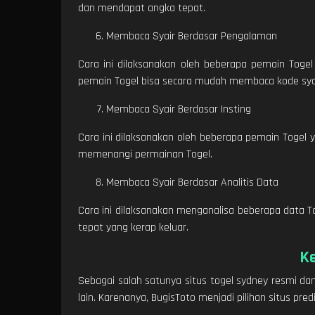
dan mendapat angka tepat.
Membaca Syair Berdasar Pengalaman
Cara ini dilaksanakan oleh beberapa pemain Tog
pemain Togel bisa secara mudah membaca kode sya
Membaca Syair Berdasar Insting
Cara ini dilaksanakan oleh beberapa pemain Togel 
memenangi permainan Togel.
Membaca Syair Berdasar Analitis Data
Cara ini dilaksanakan menganalisa beberapa data 
tepat yang kerap keluar.
Ke
Sebagai salah satunya situs togel sydney resmi dan 
lain. Karenanya, BugisToto menjadi pilihan situs pre