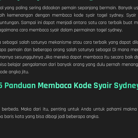
al yang paling sering didoakan pemain sepanjang bermain. Banyak u
aih kemenangan dengan membaca kode syair togel sydney. Syair 
ntungan. Sampai ini dapat menjadi antara satu cara terbaik buat
agaimana cara membaca syair dalam permainan togel sydney.
ya sebagai salah satunya mekanisme atau cara terbaik yang dapat 
rapa pemain dan beberapa orang salah satunya sebagai Di mana me
narnya sesungguhnya Jika mereka dapat membaca itu secara baik da
a bisa belajar pengalaman dari banyak orang yang dulu pernah menan
de angka jitu.
5 Panduan Membaca Kode Syair Sydne
erbeda. Maka dari itu, penting untuk Anda untuk pahami makna 
baris kata yang bisa dibagi jadi beberapa angka.