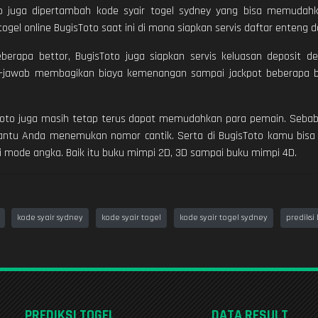
o juga dipertambah kode syair togel sydney yang bisa memudahk
ogel online BugisToto saat ini di mana siapkan servis daftar enteng
rapa bettor, BugisToto juga siapkan servis keluasan deposit den
ng-jawab membagikan biaya kemenangan sampai jackpot beberapa b
sToto juga masih tetap terus dapat memudahkan para pemain. Sebab,
antu Anda menemukan nomor cantik. Serta di BugisToto kamu bisa
di mode angka. Baik itu buku mimpi 2D, 3D sampai buku mimpi 4D.
kode syair sydney
kode syair togel
kode syair togel sydney
prediksi
PREDIKSI TOGEL
DATA RESULT