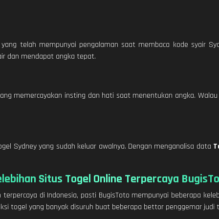
el yang telah mempunyai pengalaman saat membaca kode syair Sy
ir dan mendapat angka tepat.
yang memercayakan insting dan hati saat menentukan angka. Walau ke
Togel Sydney yang sudah keluar awalnya. Dengan menganalisa data
T
lebihan Situs Togel Online Terpercaya BugisT
terpercaya di Indonesia, pasti BugisToto mempunyai beberapa kelebiha
diksi togel yang banyak disuruh buat beberapa bettor penggemar judi t