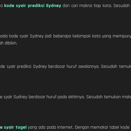
da
kode syair
prediksi
Sydney
dan cari makna tiap kata. Sesudah
 pada kode syair Sydney jadi beberapa kelompok kata yang mempun
 dibikin.
kode syair prediksi Sydney berdasar huruf awalannya. Sesudah temu
ode syair Sydney berdasar huruf pada akhirnya. Sesudah temukan makn
e syair
togel
yang ada pada internet. Dengan memakai tabel kode s