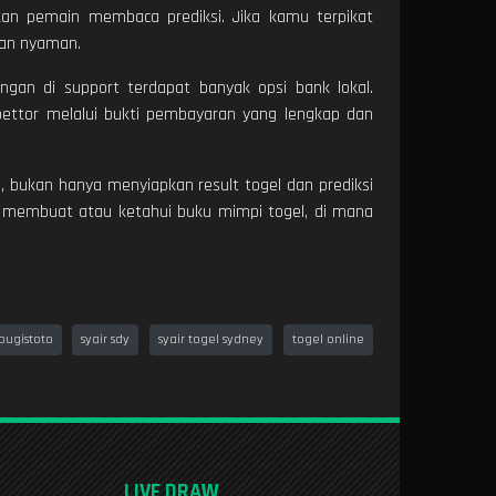
an pemain membaca prediksi. Jika kamu terpikat
 dan nyaman.
gan di support terdapat banyak opsi bank lokal.
ettor melalui bukti pembayaran yang lengkap dan
 bukan hanya menyiapkan result togel dan prediksi
 membuat atau ketahui buku mimpi togel, di mana
 bugistoto
syair sdy
syair togel sydney
togel online
LIVE DRAW