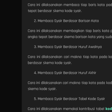
Cara ini dilaksanakan membaca tiap baris kata pa
tepat berdasar skema kode syair.
Membaca Syair Berdasar Barisan Kata
Cara ini dilaksanakan membagikan tiap baris kata
angka tepat berdasar skema barisan kata yang sudah
Membaca Syair Berdasar Huruf Awalnya
Cara ini dilaksanakan cari makna tiap kata pada 
berdasar skema kode syair.
Membaca Syair Berdasar Huruf Akhir
Cara ini dilaksanakan cari makna tiap kata pada k
skema kode syair.
Membaca Syair Berdasar Tabel Kode Syair
Cara ini dilaksanakan memakai kontribusi tabel
kod