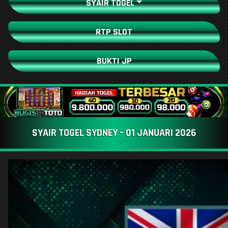
SYAIR TOGEL
RTP SLOT
BUKTI JP
SYAIR TOGEL SYDNEY – 01 JANUARI 2026