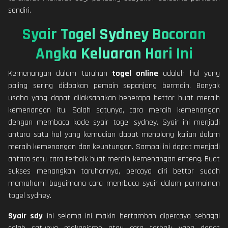
sendiri.
Syair Togel Sydney Bocoran
Angka Keluaran Hari Ini
Kemenangan dalam taruhan
togel online
adalah hal yang
paling sering didoakan pemain sepanjang bermain. Banyak
usaha yang dapat dilaksanakan beberapa bettor buat meraih
kemenangan itu. Salah satunya, cara meraih kemenangan
dengan membaca kode syair togel sydney. Syair ini menjadi
antara satu hal yang kemudian dapat menolong kalian dalam
meraih kemenangan dan keuntungan. Sampai ini dapat menjadi
antara satu cara terbaik buat meraih kemenangan enteng. Buat
sukses menangkan taruhannya, percaya diri bettor sudah
memahami bagaimana cara membaca syair dalam permainan
togel sydney.
Syair sdy
ini selama ini makin bertambah dipercaya sebagai