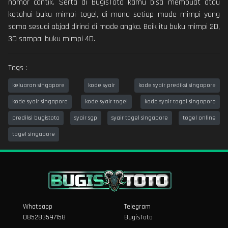
nomor cantik. Serta di BugisToto kamu bisa membuat atau
ketahui buku mimpi togel, di mana setiap mode mimpi yang
sama sesuai abjad dirinci di mode angka. Baik itu buku mimpi 2D,
3D sampai buku mimpi 4D.
Tags :
keluaran singapore
kode syair
kode syair prediksi singapore
kode syair singapore
kode syair togel
kode syair togel singapore
prediksi bugistoto
syair sgp
syair togel singapore
togel online
togel singapore
Whatsapp
Telegram
085283597158
BugisToto