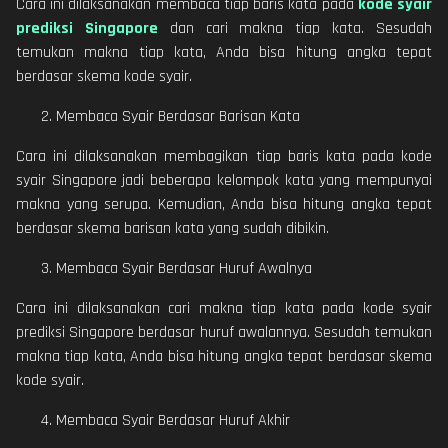
Cara ini dilaksanakan membaca tiap baris kata pada
kode syair
prediksi
Singapore
dan cari makna tiap kata. Sesudah
temukan makna tiap kata, Anda bisa hitung angka tepat
berdasar skema kode syair.
Membaca Syair Berdasar Barisan Kata
Cara ini dilaksanakan membagikan tiap baris kata pada kode
syair Singapore jadi beberapa kelompok kata yang mempunyai
makna yang serupa. Kemudian, Anda bisa hitung angka tepat
berdasar skema barisan kata yang sudah dibikin.
Membaca Syair Berdasar Huruf Awalnya
Cara ini dilaksanakan cari makna tiap kata pada kode syair
prediksi Singapore berdasar huruf awalannya. Sesudah temukan
makna tiap kata, Anda bisa hitung angka tepat berdasar skema
kode syair.
Membaca Syair Berdasar Huruf Akhir