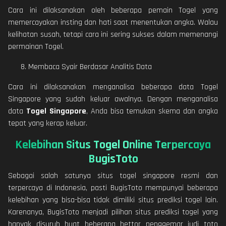
Cara ini dilaksanakan oleh beberapa pemain Togel yang
memercayakan insting dan hati saat menentukan angka. Walau
kelihatan susah, tetapi cara ini sering sukses dalam memenangi
permainan Togel.
Membaca Syair Berdasar Analitis Data
Cara ini dilaksanakan menganalisa beberapa data Togel
Singapore yang sudah keluar awalnya. Dengan menganalisa
data
Togel Singapore
, Anda bisa temukan skema dan angka
tepat yang kerap keluar.
Kelebihan Situs Togel Online Terpercaya
BugisToto
Sebagai salah satunya situs togel singapore resmi dan
terpercaya di Indonesia, pasti BugisToto mempunyai beberapa
kelebihan yang bisa-bisa tidak dimiliki situs prediksi togel lain.
Karenanya, BugisToto menjadi pilihan situs prediksi togel yang
banyak disuruh buat beberapa bettor penggemar judi toto