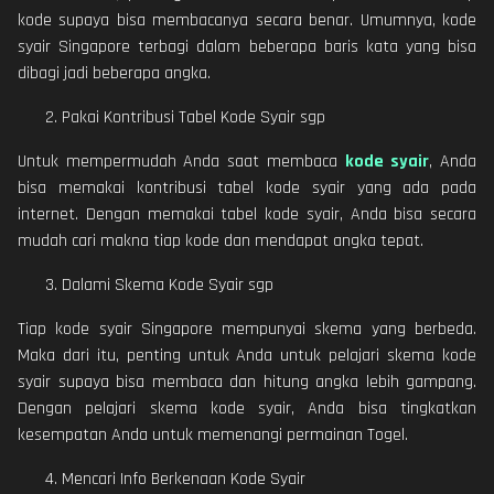
kode supaya bisa membacanya secara benar. Umumnya, kode
syair Singapore terbagi dalam beberapa baris kata yang bisa
dibagi jadi beberapa angka.
Pakai Kontribusi Tabel Kode Syair sgp
Untuk mempermudah Anda saat membaca
kode syair
, Anda
bisa memakai kontribusi tabel kode syair yang ada pada
internet. Dengan memakai tabel kode syair, Anda bisa secara
mudah cari makna tiap kode dan mendapat angka tepat.
Dalami Skema Kode Syair sgp
Tiap kode syair Singapore mempunyai skema yang berbeda.
Maka dari itu, penting untuk Anda untuk pelajari skema kode
syair supaya bisa membaca dan hitung angka lebih gampang.
Dengan pelajari skema kode syair, Anda bisa tingkatkan
kesempatan Anda untuk memenangi permainan Togel.
Mencari Info Berkenaan Kode Syair