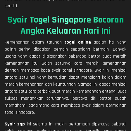
sendiri.
Syair Togel Singapore Bocoran
Angka Keluaran Hari Ini
Kemenangan dalam taruhan
togel online
adalah hal yang
paling sering didoakan pemain sepanjang bermain. Banyak
usaha yang dapat dilaksanakan beberapa bettor buat meraih
kemenangan itu. Salah satunya, cara meraih kemenangan
dengan membaca kode syair togel singapore. Syair ini menjadi
antara satu hal yang kemudian dapat menolong kalian dalam
meraih kemenangan dan keuntungan. Sampai ini dapat menjadi
antara satu cara terbaik buat meraih kemenangan enteng. Buat
sukses menangkan taruhannya, percaya diri bettor sudah
memahami bagaimana cara membaca syair dalam permainan
togel singapore.
Syair sgp
ini selama ini makin bertambah dipercaya sebagai