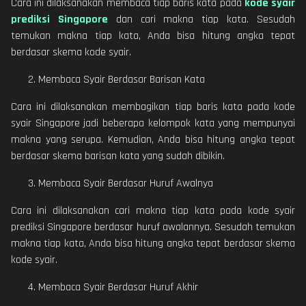
Cara ini dilaksanakan membaca tiap baris kata pada
kode syair
prediksi
Singapore
dan cari makna tiap kata. Sesudah
temukan makna tiap kata, Anda bisa hitung angka tepat
berdasar skema kode syair.
Membaca Syair Berdasar Barisan Kata
Cara ini dilaksanakan membagikan tiap baris kata pada kode
syair Singapore jadi beberapa kelompok kata yang mempunyai
makna yang serupa. Kemudian, Anda bisa hitung angka tepat
berdasar skema barisan kata yang sudah dibikin.
Membaca Syair Berdasar Huruf Awalnya
Cara ini dilaksanakan cari makna tiap kata pada kode syair
prediksi Singapore berdasar huruf awalannya. Sesudah temukan
makna tiap kata, Anda bisa hitung angka tepat berdasar skema
kode syair.
Membaca Syair Berdasar Huruf Akhir