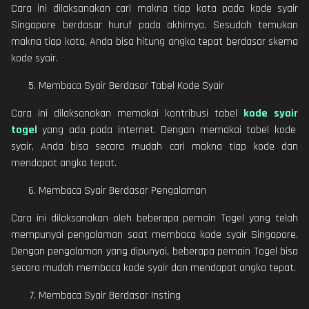
Cara ini dilaksanakan cari makna tiap kata pada kode syair
Singapore berdasar huruf pada akhirnya. Sesudah temukan
makna tiap kata, Anda bisa hitung angka tepat berdasar skema
kode syair.
Membaca Syair Berdasar Tabel Kode Syair
Cara ini dilaksanakan memakai kontribusi tabel
kode syair
togel
yang ada pada internet. Dengan memakai tabel kode
syair, Anda bisa secara mudah cari makna tiap kode dan
mendapat angka tepat.
Membaca Syair Berdasar Pengalaman
Cara ini dilaksanakan oleh beberapa pemain Togel yang telah
mempunyai pengalaman saat membaca kode syair Singapore.
Dengan pengalaman yang dipunyai, beberapa pemain Togel bisa
secara mudah membaca kode syair dan mendapat angka tepat.
Membaca Syair Berdasar Insting