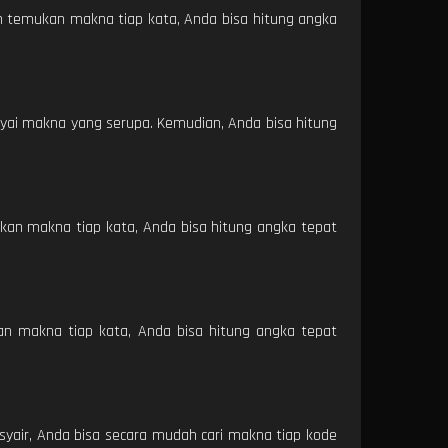
h temukan makna tiap kata, Anda bisa hitung angka
yai makna yang serupa. Kemudian, Anda bisa hitung
ukan makna tiap kata, Anda bisa hitung angka tepat
kan makna tiap kata, Anda bisa hitung angka tepat
yair, Anda bisa secara mudah cari makna tiap kode