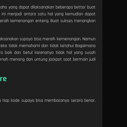
saha yang dapat dilaksanakan beberapa bettor buat
 ini menjadi antara satu hal yang kemudian dapat
 meraih kemenangan enteng. Buat sukses menangkan
dilaksanakan supaya bisa meraih kemenangan. Namun
reka tidak memahami dan tidak ketahui Bagaimana
 baik dan betul karenanya tidak hal yang susah
pernah menang dan untung jackpot saat bermain judi
re
 tiap kode supaya bisa membacanya secara benar.