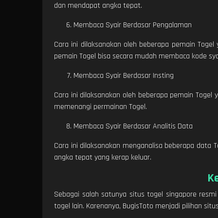
dan mendapat angka tepat.
Membaca Syair Berdasar Pengalaman
Cara ini dilaksanakan oleh beberapa pemain Toge
pemain Togel bisa secara mudah membaca kode sya
Membaca Syair Berdasar Insting
Cara ini dilaksanakan oleh beberapa pemain Togel 
memenangi permainan Togel.
Membaca Syair Berdasar Analitis Data
Cara ini dilaksanakan menganalisa beberapa data 
angka tepat yang kerap keluar.
Ke
Sebagai salah satunya situs togel singapore resmi 
togel lain. Karenanya, BugisToto menjadi pilihan sit