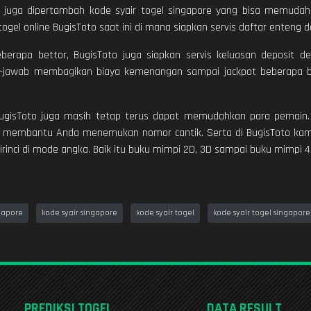
o juga dipertambah kode syair togel singapore yang bisa memudah
ogel online BugisToto saat ini di mana siapkan servis daftar enteng
rapa bettor, BugisToto juga siapkan servis keluasan deposit den
ng-jawab membagikan biaya kemenangan sampai jackpot beberapa b
BugisToto juga masih tetap terus dapat memudahkan para pemain.
kan membantu Anda menemukan nomor cantik. Serta di BugisToto kam
inci di mode angka. Baik itu buku mimpi 2D, 3D sampai buku mimpi 4
ngapore
kode syair singapore
kode syair togel
kode syair togel singapore
PREDIKSI TOGEL
DATA RESULT