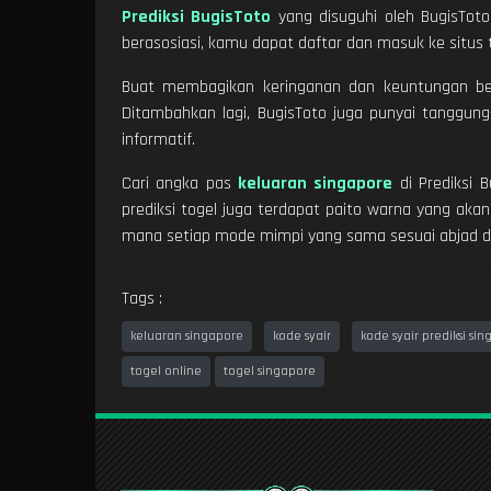
Prediksi BugisToto
yang disuguhi oleh BugisTot
berasosiasi, kamu dapat daftar dan masuk ke situs t
Buat membagikan keringanan dan keuntungan bebe
Ditambahkan lagi, BugisToto juga punyai tanggu
informatif.
Cari angka pas
keluaran singapore
di Prediksi 
prediksi togel juga terdapat paito warna yang a
mana setiap mode mimpi yang sama sesuai abjad dir
Tags :
keluaran singapore
kode syair
kode syair prediksi si
togel online
togel singapore