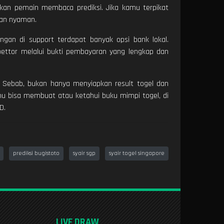
kan pemain membaca prediksi. Jika kamu terpikat
 dan nyaman.
gan di support terdapat banyak opsi bank lokal.
ettor melalui bukti pembayaran yang lengkap dan
 Sebab, bukan hanya menyiapkan result togel dan
u bisa membuat atau ketahui buku mimpi togel, di
D.
prediksi bugistoto
syair sgp
syair togel singapore
LIVE DRAW