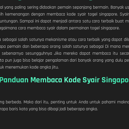
al yang paling sering didoakan pemain sepanjang bermain. Banyak u
ih kemenangan dengan membaca kode syair togel singapore. Syair
ntungan. Sampai ini dapat menjadi antara satu cara terbaik buat
agaimana cara membaca syair dalam permainan togel singapore.
ya sebagai salah satunya mekanisme atau cara terbaik yang dapat 
rapa pemain dan beberapa orang salah satunya sebagai Di mana me
u sebenarnya sesungguhnya Jika mereka dapat membaca itu secara
Kita pun juga bisa belajar pengalaman dari banyak orang yang dulu 
uk menemukan kode angka jitu.
 Panduan Membaca Kode Syair Singapo
 berbeda. Maka dari itu, penting untuk Anda untuk pahami makna
pa baris kata yang bisa dibagi jadi beberapa angka.