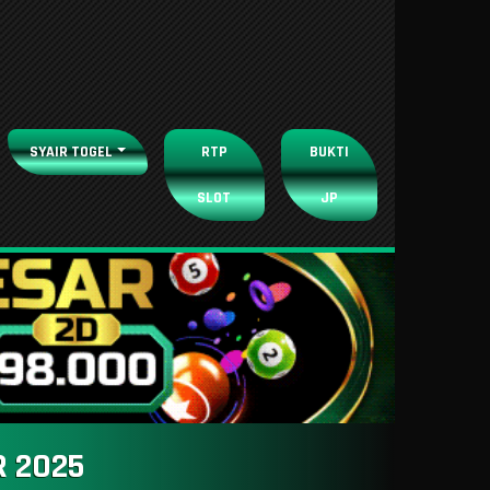
SYAIR TOGEL
RTP
BUKTI
SLOT
JP
R 2025