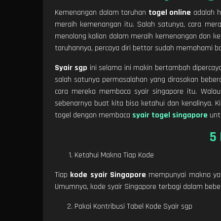
Kemenangan dalam taruhan
togel online
adalah h
meraih kemenangan itu. Salah satunya, cara mera
menolong kalian dalam meraih kemenangan dan keu
taruhannya, percaya diri bettor sudah memahami b
Syair sgp
ini selama ini makin bertambah diperca
salah satunya permasalahan yang dirasakan bebe
cara mereka membaca syair singapore itu. Wala
sebenarnya buat kita bisa ketahui dan kenalinya. 
togel dengan membaca
syair togel singapore
unt
5
Ketahui Makna Tiap Kode
Tiap
kode syair Singapore
mempunyai makna yang
Umumnya, kode syair Singapore terbagi dalam bebera
Pakai Kontribusi Tabel Kode Syair sgp