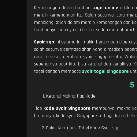
Kemenangan dalam taruhan
togel online
adalah h
meraih kemenangan itu. Salah satunya, cara mera
menolong kalian dalam meraih kemenangan dan keu
taruhannya, percaya diri bettor sudah memahami b
Syair sgp
ini selama ini makin bertambah diperca
salah satunya permasalahan yang dirasakan bebe
cara mereka membaca syair singapore itu. Wala
sebenarnya buat kita bisa ketahui dan kenalinya. 
togel dengan membaca
syair togel singapore
unt
5
Ketahui Makna Tiap Kode
Tiap
kode syair Singapore
mempunyai makna yang
Umumnya, kode syair Singapore terbagi dalam bebera
Pakai Kontribusi Tabel Kode Syair sgp