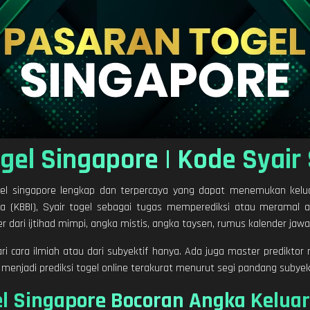
gel Singapore | Kode Syair
l singapore lengkap dan terpercaya yang dapat menemukan keluaran
(KBBI), Syair togel sebagai tugas memperediksi atau meramal an
ari ijtihad mimpi, angka mistis, angka taysen, rumus kalender jawa 
ri cara ilmiah atau dari subyektif hanya. Ada juga master prediktor
enjadi prediksi togel online terakurat menurut segi pandang subyekt
el Singapore Bocoran Angka Keluara