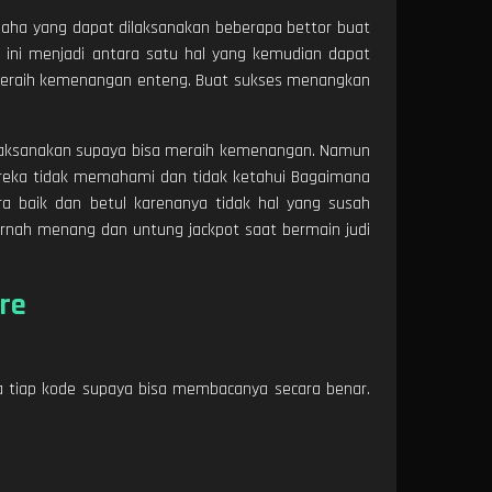
saha yang dapat dilaksanakan beberapa bettor buat
 ini menjadi antara satu hal yang kemudian dapat
 meraih kemenangan enteng. Buat sukses menangkan
dilaksanakan supaya bisa meraih kemenangan. Namun
reka tidak memahami dan tidak ketahui Bagaimana
 baik dan betul karenanya tidak hal yang susah
pernah menang dan untung jackpot saat bermain judi
re
 tiap kode supaya bisa membacanya secara benar.