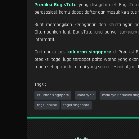
Prediksi BugisToto
yang disuguhi oleh BugisTot
berasosiasi, kamu dapat daftar dan masuk ke situs t
Buat membagikan keringanan dan keuntungan bebe
Ditambahkan lagi, BugisToto juga punyai tanggu
informatif.
Cari angka pas
keluaran singapore
di Prediksi 
prediksi togel juga terdapat paito warna yang a
mana setiap mode mimpi yang sama sesuai abjad dir
Tags :
keluaran singapore
kode syair
kode syair prediksi si
togel online
togel singapore