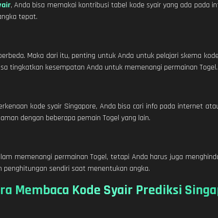
air
, Anda bisa memakai kontribusi tabel kode syair yang ada pada i
ngka tepat.
rbeda. Maka dari itu, penting untuk Anda untuk pelajari skema kod
bisa tingkatkan kesempatan Anda untuk memenangi permainan Togel.
rkenaan kode syair Singapore, Anda bisa cari info pada internet a
alaman dengan beberapa pemain Togel yang lain.
lam memenangi permainan Togel, tetapi Anda harus juga menghindar
n penghitungan sendiri saat menentukan angka.
ara Membaca Kode Syair
Prediksi
Singa