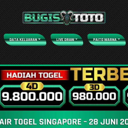
DATA KELUARAN
LIVE DRAW
PAITO WARNA
AIR TOGEL SINGAPORE – 28 JUNI 2