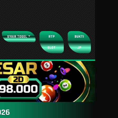
SYAIR TOGEL
RTP
BUKTI
SLOT
JP
026