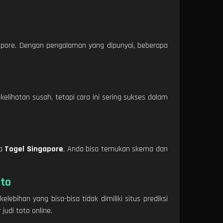
apore. Dengan pengalaman yang dipunyai, beberapa
lihatan susah, tetapi cara ini sering sukses dalam
ta
Togel Singapore
, Anda bisa temukan skema dan
oto
ebihan yang bisa-bisa tidak dimiliki situs prediksi
judi toto online.