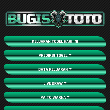
KELUARAN TOGEL HARI INI
PREDIKSI TOGEL
DATA KELUARAN
LIVE DRAW
PAITO WARNA