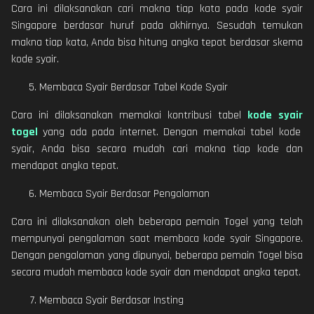
Cara ini dilaksanakan cari makna tiap kata pada kode syair
Singapore berdasar huruf pada akhirnya. Sesudah temukan
makna tiap kata, Anda bisa hitung angka tepat berdasar skema
kode syair.
Membaca Syair Berdasar Tabel Kode Syair
Cara ini dilaksanakan memakai kontribusi tabel
kode syair
togel
yang ada pada internet. Dengan memakai tabel kode
syair, Anda bisa secara mudah cari makna tiap kode dan
mendapat angka tepat.
Membaca Syair Berdasar Pengalaman
Cara ini dilaksanakan oleh beberapa pemain Togel yang telah
mempunyai pengalaman saat membaca kode syair Singapore.
Dengan pengalaman yang dipunyai, beberapa pemain Togel bisa
secara mudah membaca kode syair dan mendapat angka tepat.
Membaca Syair Berdasar Insting