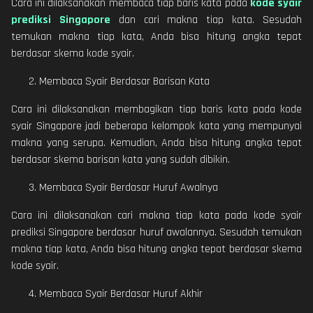
Cara ini dilaksanakan membaca tiap baris kata pada
kode syair
prediksi
Singapore
dan cari makna tiap kata. Sesudah
temukan makna tiap kata, Anda bisa hitung angka tepat
berdasar skema kode syair.
Membaca Syair Berdasar Barisan Kata
Cara ini dilaksanakan membagikan tiap baris kata pada kode
syair Singapore jadi beberapa kelompok kata yang mempunyai
makna yang serupa. Kemudian, Anda bisa hitung angka tepat
berdasar skema barisan kata yang sudah dibikin.
Membaca Syair Berdasar Huruf Awalnya
Cara ini dilaksanakan cari makna tiap kata pada kode syair
prediksi Singapore berdasar huruf awalannya. Sesudah temukan
makna tiap kata, Anda bisa hitung angka tepat berdasar skema
kode syair.
Membaca Syair Berdasar Huruf Akhir