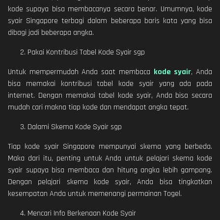
kode supaya bisa membacanya secara benar. Umumnya, kode
syair Singapore terbagi dalam beberapa baris kata yang bisa
dibagi jadi beberapa angka.
Pakai Kontribusi Tabel Kode Syair sgp
Untuk mempermudah Anda saat membaca
kode syair
, Anda
bisa memakai kontribusi tabel kode syair yang ada pada
internet. Dengan memakai tabel kode syair, Anda bisa secara
mudah cari makna tiap kode dan mendapat angka tepat.
Dalami Skema Kode Syair sgp
Tiap kode syair Singapore mempunyai skema yang berbeda.
Maka dari itu, penting untuk Anda untuk pelajari skema kode
syair supaya bisa membaca dan hitung angka lebih gampang.
Dengan pelajari skema kode syair, Anda bisa tingkatkan
kesempatan Anda untuk memenangi permainan Togel.
Mencari Info Berkenaan Kode Syair